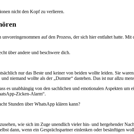
tionen nicht den Kopf zu verlieren.
uhören
h unvoreingenommen auf den Prozess, der sich hier entfaltet hatte. Mit 
echt über andere und beschwere dich.
sächlich nur das Beste und keiner von beiden wollte leiden. Sie waren 
und niemand wollte als der „Dumme“ dastehen. Das ist nur allzu mens
 dass es unabhängig von den sachlichen und emotionalen Aspekten um e
WhatsApp-Zicken-Alarm“.
 acht Stunden über WhatsApp klären kann?
usehen, wie sich im Zuge unendlich vieler hin- und hergehender Nachri
elbst dann, wenn ein Gesprächspartner einlenken oder besänftigen woll