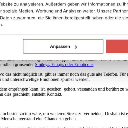
tion
Website zu analysieren. Außerdem geben wir Informationen zu I
r soziale Medien, Werbung und Analysen weiter. Unsere Partner
tion. Man braucht einen achtsamen Geist, um solch einen Moment erf
 Daten zusammen, die Sie ihnen bereitgestellt haben oder die s
ir mit klarem Bewusstsein entscheiden können, als welcher Mensch wir
n.
u einem
persönlichen
Kontakt – von Mensch zu Mensch – nutzen könne
ten können
Anpassen
er auch sonst) als Signal zum Stoppen und Innehalten. Dann wird mir k
eundlich grinsender
Smileys, Emojis oder Emoticons
.
 das nicht möglich ist, gibt es immer noch das gute alte Telefon. Für 
en und unterschwellige Emotionen spürbar werden.
dem empfangen kann, ist, gesehen, gehört, verstanden und berührt zu w
 dies geschieht, entsteht Kontakt.
t am besten zu tun wäre, um weiteren Stress zu vermeiden. Deshalb ist
Menschenverstand eine Chance zu geben.