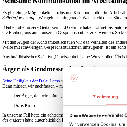
Achtsame Kommunikation im Arbeitsallta
Es gibt einige Möglichkeiten, achtsame Kommunikation im Arbeitsallta
Selbsterforschung
: „Wie geht es mir gerade? Was macht diese Situat
Klarheit über unsere Gedanken und Gefühle haben, öffnet fast autom
die Freiheit, uns auch unserem Gesprächspartner zuzuwenden. So könn
Mit den Augen der Achtsamkeit schauen wir das Verhalten des andere
Weise mit schwierigen Gesprächssituationen umzugehen, ist ein acht
Aus buddhistischer Sicht ist „Unwissenheit“ eine Wurzel allen Übel
Ärger als Gradmesser für das eigene Unve
Seine Heiligkeit der Dalai Lama
sagt, dass wir jemanden nicht verstan
Dann müssen wir nachfragen – mit
aufrichtigem Interesse
an dem, was
Der Ärger, den wir spüren, ist ein Gradmesser unseres Unverst
Zustimmung
Doris Kirch
In unserem Fall hätte ein achtsames Zurücktreten aus der Situation i
Diese Webseite verwendet 
des anderen
hätte augenblicklich Erkenntnis und damit Verständnis br
Wir verwenden Cookies, um I