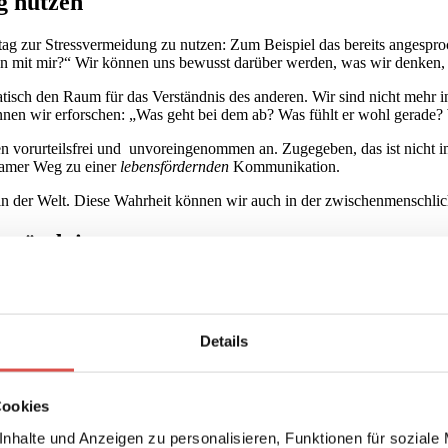
g nutzen
g zur Stressvermeidung zu nutzen: Zum Beispiel das bereits angesproch
ion mit mir?“ Wir können uns bewusst darüber werden, was wir denken,
atisch den Raum für das Verständnis des anderen. Wir sind nicht mehr 
en wir erforschen: „Was geht bei dem ab? Was fühlt er wohl gerade? Wi
n vorurteilsfrei und unvoreingenommen an. Zugegeben, das ist nicht i
samer Weg zu einer
lebensfördernden
Kommunikation.
s in der Welt. Diese Wahrheit können wir auch in der zwischenmensch
rständnis
den haben, wenn wir wütend auf ihn sind oder uns verletzt fühlen. So l
 den anderen bewegt. Und sobald wir ihn verstanden haben, ist „wu
ändnisses.
Details
m Moment der beginnenden Irritation weitere Eskalationen verhindern k
Cookies
ingen und die Situation befrieden können.
nhalte und Anzeigen zu personalisieren, Funktionen für soziale