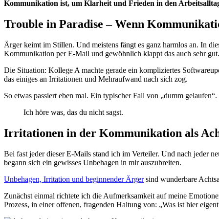
Kommunikation ist, um Klarheit und Frieden in den Arbeitsallt
Trouble in Paradise – Wenn Kommunikat
Ärger keimt im Stillen. Und meistens fängt es ganz harmlos an. In die
Kommunikation per E-Mail und gewöhnlich klappt das auch sehr gut. 
Die Situation: Kollege A machte gerade ein kompliziertes Softwareupda
das einiges an Irritationen und Mehraufwand nach sich zog.
So etwas passiert eben mal. Ein typischer Fall von „dumm gelaufen“. 
Ich höre was, das du nicht sagst.
Irritationen in der Kommunikation als Ac
Bei fast jeder dieser E-Mails stand ich im Verteiler. Und nach jeder n
begann sich ein gewisses Unbehagen in mir auszubreiten.
Unbehagen, Irritation und beginnender Ärger
sind wunderbare Achtsam
Zunächst einmal richtete ich die Aufmerksamkeit auf meine Emotion
Prozess, in einer offenen, fragenden Haltung von: „Was ist hier eigent