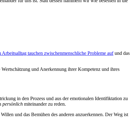
inander für uns ist. Statt dessen hämmern wir wie besessen in die
 Arbeitsalltag tauchen zwischenmenschliche Probleme auf
und das
e Wertschätzung und Anerkennung ihrer Kompetenz und ihres
trickung in den Prozess und aus der emotionalen Identifiktation zu
nn
persönlich
miteinander zu reden.
en Willen und das Bemühen des anderen anzuerkennen. Der Weg ist