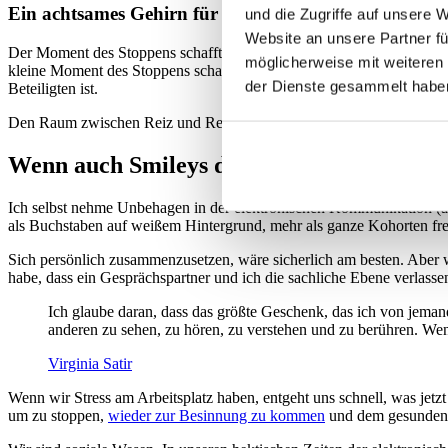
Ein achtsames Gehirn für eine achtsame Kommunika
und die Zugriffe auf unsere 
Website an unsere Partner fü
Der Moment des Stoppens schafft einen Raum zwischen Reiz und Reak
möglicherweise mit weiteren
kleine Moment des Stoppens schafft einen großen Raum, in welchem w
der Dienste gesammelt habe
Beteiligten ist.
Den Raum zwischen Reiz und Reaktion hätte man in unserem Fall z
Wenn auch Smileys die Situation nicht ret
Ich selbst nehme Unbehagen in der elektronischen Kommunikation (ab
als Buchstaben auf weißem Hintergrund, mehr als ganze Kohorten fr
Sich persönlich zusammenzusetzen, wäre sicherlich am besten. Aber wo
habe, dass ein Gesprächspartner und ich die sachliche Ebene verlass
Ich glaube daran, dass das größte Geschenk, das ich von jeman
anderen zu sehen, zu hören, zu verstehen und zu berühren. Wenn
Virginia Satir
Wenn wir Stress am Arbeitsplatz haben, entgeht uns schnell, was jetz
um zu stoppen,
wieder zur Besinnung zu kommen
und dem gesunden 