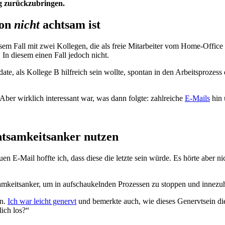
ag zurückzubringen.
ion
nicht
achtsam ist
sem Fall mit zwei Kollegen, die als freie Mitarbeiter vom Home-Office a
In diesem einen Fall jedoch nicht.
te, als Kollege B hilfreich sein wollte, spontan in den Arbeitsprozess 
Aber wirklich interessant war, was dann folgte: zahlreiche
E-Mails
hin 
htsamkeitsanker nutzen
euen E-Mail hoffte ich, dass diese die letzte sein würde. Es hörte aber
keitsanker, um in aufschaukelnden Prozessen zu stoppen und innezuhal
en.
Ich war leicht genervt
und bemerkte auch, wie dieses Genervtsein die
lich los?“