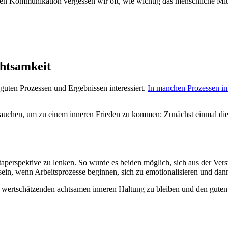
hen Kommunikation vergessen wir oft, wie wichtig das menschliche Mite
chtsamkeit
guten Prozessen und Ergebnissen interessiert.
In manchen Prozessen im
rauchen, um zu einem inneren Frieden zu kommen: Zunächst einmal di
etaperspektive zu lenken. So wurde es beiden möglich, sich aus der Vers
 sein, wenn Arbeitsprozesse beginnen, sich zu emotionalisieren und da
ner wertschätzenden achtsamen inneren Haltung zu bleiben und den gut