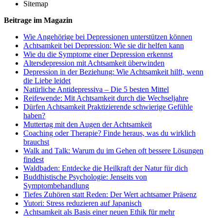
Sitemap
Beitrage im Magazin
Wie Angehörige bei Depressionen unterstützen können
Achtsamkeit bei Depression: Wie sie dir helfen kann
Wie du die Symptome einer Depression erkennst
Altersdepression mit Achtsamkeit überwinden
Depression in der Beziehung: Wie Achtsamkeit hilft, wenn
die Liebe leidet
Natürliche Antidepressiva – Die 5 besten Mittel
Reifewende: Mit Achtsamkeit durch die Wechseljahre
Dürfen Achtsamkeit Praktizierende schwierige Gefühle
haben?
Muttertag mit den Augen der Achtsamkeit
Coaching oder Therapie? Finde heraus, was du wirklich
brauchst
Walk and Talk: Warum du im Gehen oft bessere Lösungen
findest
Waldbaden: Entdecke die Heilkraft der Natur für dich
Buddhistische Psychologie: Jenseits von
Symptombehandlung
Tiefes Zuhören statt Reden: Der Wert achtsamer Präsenz
Yutori: Stress reduzieren auf Japanisch
Achtsamkeit als Basis einer neuen Ethik für mehr