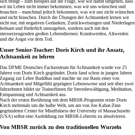
sich bringt – zum Beispiel auf die Frage, wie wir damit umgehen, dass
wir im Leben nicht immer bekommen, was wir uns wünschen und
brauchen – manchmal jedoch bekommen, was wir uns nicht wünschen
und nicht brauchen. Durch die Übungen der Achtsamkeit lernen wir
nicht nur, mit negativen Gedanken, Zurückweisungen und Niederlagen
heilsam und förderlich umzugehen, sondern auch mit den
stresserzeugenden großen Lebensthemen: Krankwerden, Altwerden
und die Angst vor dem Tod.
Unser Senior-Teacher: Doris Kirch und ihr Ansatz,
Achtsamkeit zu lehren
Das DFME Deutsches Fachzentrum für Achtsamkeit wurde vor 25
Jahren von Doris Kirch gegründet. Doris fand schon in jungen Jahren
Zugang zur Lehre Buddhas und machte sie zur Basis einer von
Achtsamkeit und Mitgefühl geprägten Lebensweise und seit über zwei
Jahrzehnten bildet sie TrainerInnen für Stressbewältigung, Meditation,
Entspannung und Achtsamkeit aus.
Nach der ersten Berührung mit dem MBSR-Programm reiste Doris
Kirch mehrmals um die halbe Welt, um am von Jon Kabat-Zinn
gegründeten Center for Mindfulness der University of Massachusetts
(USA) selbst eine Ausbildung zur MBSR-Lehrerin zu absolvieren.
Von MBSR zurück zu den traditionellen Wurzeln