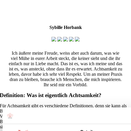
Sybille Horbank
Ich äußere meine Freude, weiss aber auch darum, was wie
viel Mühe in eurer Arbeit steckt, die keiner sieht und die ihr
einfach nur in Liebe macht. Das ist es, was ich meine und das
ist es, was ansteckt, ohne dass ihr es erwartet. Achtsamkeit zu
leben, davor habe ich sehr viel Respekt. Um an meiner Praxis
dran zu bleiben, brauche ich Menschen, die mich inspirieren.
Ihr seid mir ein Vorbild.
Definition: Was ist eigentlich Achtsamkeit?
Für Achtsamkeit gibt es verschiedene Definitionen, denn sie kann als
Bewusstseinszustand, als Methode oder als Weg verstanden werden.
Vor allem ist Achtsamkeit eine Qualität des menschlichen
Bewusstseins, eine besondere Form von Aufmerksamkeit. Es handelt
sich dabei um einen offenen, klaren Bewusstseinszustand, der es