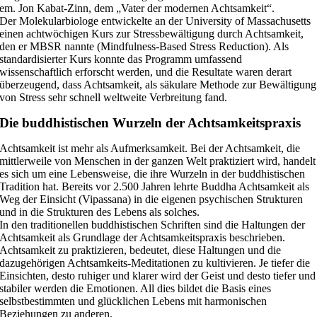
em. Jon Kabat-Zinn, dem „Vater der modernen Achtsamkeit“.
Der Molekularbiologe entwickelte an der University of Massachusetts
einen achtwöchigen Kurs zur Stressbewältigung durch Achtsamkeit,
den er MBSR nannte (Mindfulness-Based Stress Reduction). Als
standardisierter Kurs konnte das Programm umfassend
wissenschaftlich erforscht werden, und die Resultate waren derart
überzeugend, dass Achtsamkeit, als säkulare Methode zur Bewältigung
von Stress sehr schnell weltweite Verbreitung fand.
Die buddhistischen Wurzeln der Achtsamkeitspraxis
Achtsamkeit ist mehr als Aufmerksamkeit. Bei der Achtsamkeit, die
mittlerweile von Menschen in der ganzen Welt praktiziert wird, handelt
es sich um eine Lebensweise, die ihre Wurzeln in der buddhistischen
Tradition hat. Bereits vor 2.500 Jahren lehrte Buddha Achtsamkeit als
Weg der Einsicht (Vipassana) in die eigenen psychischen Strukturen
und in die Strukturen des Lebens als solches.
In den traditionellen buddhistischen Schriften sind die Haltungen der
Achtsamkeit als Grundlage der Achtsamkeitspraxis beschrieben.
Achtsamkeit zu praktizieren, bedeutet, diese Haltungen und die
dazugehörigen Achtsamkeits-Meditationen zu kultivieren. Je tiefer die
Einsichten, desto ruhiger und klarer wird der Geist und desto tiefer und
stabiler werden die Emotionen. All dies bildet die Basis eines
selbstbestimmten und glücklichen Lebens mit harmonischen
Beziehungen zu anderen.