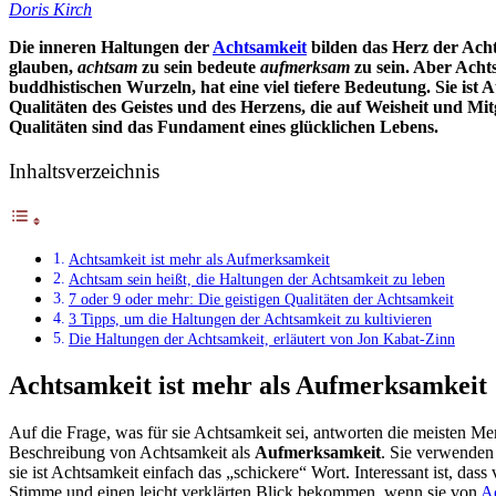
Doris Kirch
Die inneren Haltungen der
Achtsamkeit
bilden das Herz der Acht
glauben,
achtsam
zu sein bedeute
aufmerksam
zu sein. Aber Acht
buddhistischen Wurzeln, hat eine viel tiefere Bedeutung. Sie ist
Qualitäten des Geistes und des Herzens, die auf Weisheit und Mit
Qualitäten sind das Fundament eines glücklichen Lebens.
Inhaltsverzeichnis
Achtsamkeit ist mehr als Aufmerksamkeit
Achtsam sein heißt, die Haltungen der Achtsamkeit zu leben
7 oder 9 oder mehr: Die geistigen Qualitäten der Achtsamkeit
3 Tipps, um die Haltungen der Achtsamkeit zu kultivieren
Die Haltungen der Achtsamkeit, erläutert von Jon Kabat-Zinn
Achtsamkeit ist mehr als Aufmerksamkeit
Auf die Frage, was für sie Achtsamkeit sei, antworten die meisten Me
Beschreibung von Achtsamkeit als
Aufmerksamkeit
. Sie verwenden
sie ist Achtsamkeit einfach das „schickere“ Wort. Interessant ist, dass 
Stimme und einen leicht verklärten Blick bekommen, wenn sie von
A