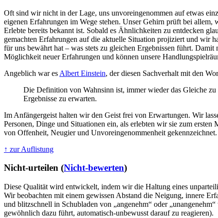
Oft sind wir nicht in der Lage, uns unvoreingenommen auf etwas einz
eigenen Erfahrungen im Wege stehen. Unser Gehirn prüft bei allem, 
Erlebte bereits bekannt ist. Sobald es Ähnlichkeiten zu entdecken gla
gemachten Erfahrungen auf die aktuelle Situation projiziert und wir ha
für uns bewährt hat – was stets zu gleichen Ergebnissen führt. Damit
Möglichkeit neuer Erfahrungen und können unsere Handlungspielräum
Angeblich war es
Albert Einstein
, der diesen Sachverhalt mit den Wor
Die Definition von Wahnsinn ist, immer wieder das Gleiche zu
Ergebnisse zu erwarten.
Im Anfängergeist halten wir den Geist frei von Erwartungen. Wir lasse
Personen, Dinge und Situationen ein, als erlebten wir sie zum ersten 
von Offenheit, Neugier und Unvoreingenommenheit gekennzeichnet.
↑ zur Auflistung
Nicht-urteilen (
Nicht-bewerten
)
Diese Qualität wird entwickelt, indem wir die Haltung eines unparte
Wir beobachten mit einem gewissen Abstand die Neigung, innere Erfa
und blitzschnell in Schubladen von „angenehm“ oder „unangenehm“ 
gewöhnlich dazu führt, automatisch-unbewusst darauf zu reagieren).