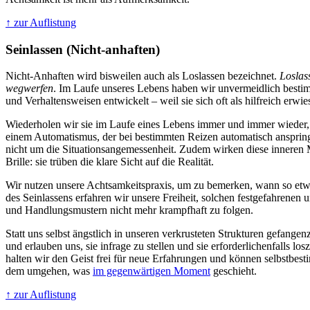
↑ zur Auflistung
Seinlassen (Nicht-anhaften)
Nicht-Anhaften wird bisweilen auch als Loslassen bezeichnet.
Loslas
wegwerfen
. Im Laufe unseres Lebens haben wir unvermeidlich best
und Verhaltensweisen entwickelt – weil sie sich oft als hilfreich erwi
Wiederholen wir sie im Laufe eines Lebens immer und immer wieder,
einem Automatismus, der bei bestimmten Reizen automatisch anspringt.
nicht um die Situationsangemessenheit. Zudem wirken diese inneren 
Brille: sie trüben die klare Sicht auf die Realität.
Wir nutzen unsere Achtsamkeitspraxis, um zu bemerken, wann so etwa
des Seinlassens erfahren wir unsere Freiheit, solchen festgefahrenen
und Handlungsmustern nicht mehr krampfhaft zu folgen.
Statt uns selbst ängstlich in unseren verkrusteten Strukturen gefangen
und erlauben uns, sie infrage zu stellen und sie erforderlichenfalls lo
halten wir den Geist frei für neue Erfahrungen und können selbstbes
dem umgehen, was
im gegenwärtigen Moment
geschieht.
↑ zur Auflistung