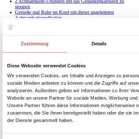
2 Achtsamkeits-Übungen um das Gedankenkarussell zu
stoppen
Genieße mal Ruhe im Kopf mit dieser angeleiteten
Achtsamkeitsmeditation
Was ist Gewaltfreie Kommunikation? Teil 1: Einführung
So nimmst du deine Gefühle wahr und bringst sie authentisch
zum Ausdruck
Von emotionaler Selbstversklavung zu emotionaler Befreiung:
Zustimmung
Details
Deine Bedürfnisse ausdrücken
Wie du andere erfolgversprechend um etwas bittest
Die besten Bücher über Gewaltfreie Kommunikation (GfK):
Meine Top 8
Diese Webseite verwendet Cookies
Wie funktioniert Gewaltfreie Kommunikation im Business?
Interview mit Gabriele Lindemann
Wir verwenden Cookies, um Inhalte und Anzeigen zu personal
Vergiss nicht zu leben: Drück Verpflichtungen auch mal in die
soziale Medien anbieten zu können und die Zugriffe auf uns
Tonne
analysieren. Außerdem geben wir Informationen zu Ihrer Ve
Meine amerikanische Erfahrung mit „German Feedback“
Ein geduldiger Mensch werden: Die 12 besten
Website an unsere Partner für soziale Medien, Werbung und 
Achtsamkeitsübungen
Unsere Partner führen diese Informationen möglicherweise m
Die Kunst des achtsamen Nein-Sagens
zusammen, die Sie ihnen bereitgestellt haben oder die sie 
Wie du an deiner Achtsamkeitspraxis dranbleibst
Achtsamkeit und Kinder: Wie du beides unter einen Hut
der Dienste gesammelt haben.
kriegst
Achtsamkeit und Kinder: Wie du beides unter einen Hut
kriegst (2)