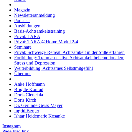
Magazin
Newsletteranmeldung
Podcasts
Ausbildungen
Basis-Achtsamkeitstraining
Privat: TARA
Privat: TARA @Home Modul 2-4
Seminare
Privat: Schweige-Retreat: Achtsamkeit in der Stille erfahren
Fortbildung: Traumasensitive Achtsamkeit bei emotionalem
Stress und Depression
Weiterbildung: Achtsames Selbstmitgefühl
Über uns
Anke Hoffmann
Brigitte Konrad
Doris Cienciala
Doris Kirch
Dr. Gerlinde Geiss-Mayer
Ingrid Berger
Ishtar Heidemarie Kosanke
Instagram
Page load link