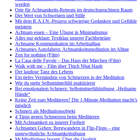
werden
Orte für Achtsamkeits-Retreats im deutschsprachigen Raum
Der Wert von Schweigen und Stille
Mit dem R.A.I.N.-Prozess schwierige Gedanken und Gefühle
meistern
Achtsam essen – Eine Übung in Minimalismus
Alles nur geklaut: Textklau unserer Fachbeiträge
Achtsame Kommunikation im Arbeitsalltag
Achtsames Autofahren: Achtsamkeitsmeditation im Alltag
Zen for nothing (Film)
La Casa delle Favole – Das Haus der Märchen (Film)
Walk with me – Film über Thich Nhat Hanh
Der lautlose Tanz des Lebens
Ein tiefes Verständnis von Schmerzen in der Meditation
Wie du mehr Selbstmitgefühl praktizierst
Bei emotionalem Schmerz: Selbstmitgefühlsübung „Heilsame
Hände“
Keine Zeit zum Meditieren? Die 1-Minute-Meditation macht’s
möglich
Schmerz als Meditationsobjekt
4 Tipps gegen Schmerzen beim Meditieren
Mit Achtsamkeit zu innerer Freiheit
Achtsames Gehen: Bergwandern in Flip-Flops – eine
ungewöhnliche Achtsamkeitsübung
McMindfulness boomt: Über die Qualität