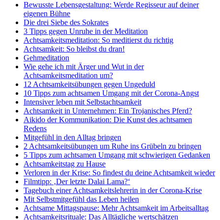
Bewusste Lebensgestaltung: Werde Regisseur auf deiner
eigenen Bühne
Die drei Siebe des Sokrates
3 Tipps gegen Unruhe in der Meditation
Achtsamkeitsmeditation: So meditierst du richtig
Achtsamkeit: So bleibst du dran!
Gehmeditation
Wie gehe ich mit Ärger und Wut in der
Achtsamkeitsmeditation um?
12 Achtsamkeitsübungen gegen Ungeduld
10 Tipps zum achtsamen Umgang mit der Corona-Angst
Intensiver leben mit Selbstachtsamkeit
Achtsamkeit in Unternehmen: Ein Trojanisches Pferd?
Aikido der Kommunikation: Die Kunst des achtsamen
Redens
Mitgefühl in den Alltag bringen
2 Achtsamkeitsübungen um Ruhe ins Grübeln zu bringen
5 Tipps zum achtsamen Umgang mit schwierigen Gedanken
Achtsamkeitstag zu Hause
Verloren in der Krise: So findest du deine Achtsamkeit wieder
Filmtipp: ‚Der letzte Dalai Lama?‘
Tagebuch einer Achtsamkeitslehrerin in der Corona-Krise
Mit Selbstmitgefühl das Leben heilen
Achtsame Mittagspause: Mehr Achtsamkeit im Arbeitsalltag
Achtsamkeitsrituale: Das Alltägliche wertschätzen