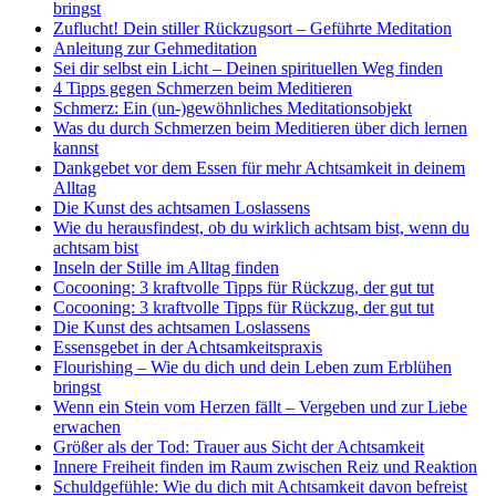
bringst
Zuflucht! Dein stiller Rückzugsort – Geführte Meditation
Anleitung zur Gehmeditation
Sei dir selbst ein Licht – Deinen spirituellen Weg finden
4 Tipps gegen Schmerzen beim Meditieren
Schmerz: Ein (un-)gewöhnliches Meditationsobjekt
Was du durch Schmerzen beim Meditieren über dich lernen
kannst
Dankgebet vor dem Essen für mehr Achtsamkeit in deinem
Alltag
Die Kunst des achtsamen Loslassens
Wie du herausfindest, ob du wirklich achtsam bist, wenn du
achtsam bist
Inseln der Stille im Alltag finden
Cocooning: 3 kraftvolle Tipps für Rückzug, der gut tut
Cocooning: 3 kraftvolle Tipps für Rückzug, der gut tut
Die Kunst des achtsamen Loslassens
Essensgebet in der Achtsamkeitspraxis
Flourishing – Wie du dich und dein Leben zum Erblühen
bringst
Wenn ein Stein vom Herzen fällt – Vergeben und zur Liebe
erwachen
Größer als der Tod: Trauer aus Sicht der Achtsamkeit
Innere Freiheit finden im Raum zwischen Reiz und Reaktion
Schuldgefühle: Wie du dich mit Achtsamkeit davon befreist