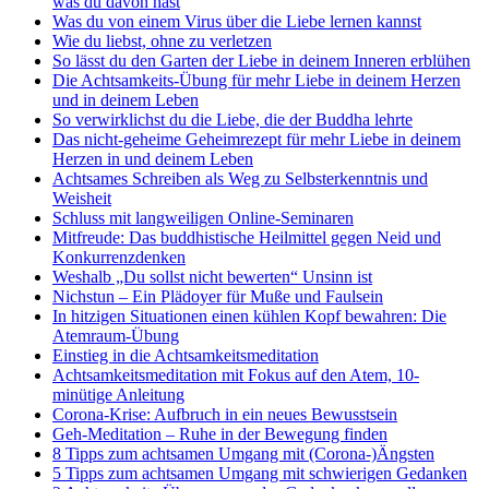
was du davon hast
Was du von einem Virus über die Liebe lernen kannst
Wie du liebst, ohne zu verletzen
So lässt du den Garten der Liebe in deinem Inneren erblühen
Die Achtsamkeits-Übung für mehr Liebe in deinem Herzen
und in deinem Leben
So verwirklichst du die Liebe, die der Buddha lehrte
Das nicht-geheime Geheimrezept für mehr Liebe in deinem
Herzen in und deinem Leben
Achtsames Schreiben als Weg zu Selbsterkenntnis und
Weisheit
Schluss mit langweiligen Online-Seminaren
Mitfreude: Das buddhistische Heilmittel gegen Neid und
Konkurrenzdenken
Weshalb „Du sollst nicht bewerten“ Unsinn ist
Nichstun – Ein Plädoyer für Muße und Faulsein
In hitzigen Situationen einen kühlen Kopf bewahren: Die
Atemraum-Übung
Einstieg in die Achtsamkeitsmeditation
Achtsamkeitsmeditation mit Fokus auf den Atem, 10-
minütige Anleitung
Corona-Krise: Aufbruch in ein neues Bewusstsein
Geh-Meditation – Ruhe in der Bewegung finden
8 Tipps zum achtsamen Umgang mit (Corona-)Ängsten
5 Tipps zum achtsamen Umgang mit schwierigen Gedanken