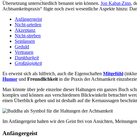
Übersetzung unterschiedlich benannt sein können.
Jon Kabat-Zinn
, d
Achtsamkeitspraxis“ fügte noch zwei wesentliche Aspekte hinzu:
Dan
Anfängergeist
Nicht-urteilen
Akzeptanz
Nicht-streben
Seinlassen
Geduld
Vertrauen
Dankbarkeit
Großzügigkeit
Es erweist sich als hilfreich, auch die Eigenschaften
Mitgefühl
(inklu
Humor
und
Freundlichkeit
in die Praxis der Achtsamkeit einzubezi
Man könnte über jede einzelne dieser Haltungen ein ganzes Buch schr
komplex und können aus verschiedenen Blickwinkeln betrachtet werde
einen Überblick geben und ist deshalb auf die Kernaussagen beschrän
Im Anfängergeist halten wir den Geist frei von Ansichten, Meinunge
Anfängergeist