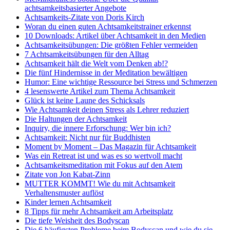
achtsamkeitsbasierter Angebote
Achtsamkeits-Zitate von Doris Kirch
Woran du einen guten Achtsamkeitstrainer erkennst
10 Downloads: Artikel über Achtsamkeit in den Medien
Achtsamkeitsübungen: Die größten Fehler vermeiden
7 Achtsamkeitsübungen für den Alltag
Achtsamkeit hält die Welt vom Denken ab!?
Die fünf Hindernisse in der Meditation bewältigen
Humor: Eine wichtige Ressource bei Stress und Schmerzen
4 lesenswerte Artikel zum Thema Achtsamkeit
Glück ist keine Laune des Schicksals
Wie Achtsamkeit deinen Stress als Lehrer reduziert
Die Haltungen der Achtsamkeit
Inquiry, die innere Erforschung: Wer bin ich?
Achtsamkeit: Nicht nur für Buddhisten
Moment by Moment – Das Magazin für Achtsamkeit
Was ein Retreat ist und was es so wertvoll macht
Achtsamkeitsmeditation mit Fokus auf den Atem
Zitate von Jon Kabat-Zinn
MUTTER KOMMT! Wie du mit Achtsamkeit
Verhaltensmuster auflöst
Kinder lernen Achtsamkeit
8 Tipps für mehr Achtsamkeit am Arbeitsplatz
Die tiefe Weisheit des Bodyscan
Die 6 häufigsten Probleme beim Bodyscan und wie du sie