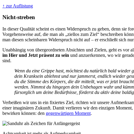
↑ zur Auflistung
Nicht-streben
In dieser Qualität scheint es einen Widerspruch zu geben, denn sie for
Vorgehensweise auf, die man als „ziellos zum Ziel“ beschreiben kön
man diesen scheinbaren Widerspruch nicht auf – er erschließt sich nur
Unabhängig von übergeordneten Absichten und Zielen, geht es vor al
im Hier und Jetzt präsent zu sein
und anzuerkennen, wo wir gerade
sind.
Wenn du eine Grippe hast, möchtest du natürlich bald wieder 
dein Kranksein ablehnst und nur jammerst, endlich wieder gesu
du die Stimme des Körpers, die dir mitteilt, was er jetzt brauc
werden. Nimmst du hingegen dein Unbehagen wahr und kümme
fürsorglich um deine Bedürfnisse, förderst du aktiv deine bald
Verbeißen wir uns in ein fixiertes Ziel, richten wir unsere Aufmerksa
einer imaginären Zukunft. Damit verlieren wir den einzigen Moment, 
bewirken können: den
gegenwärtigen Moment
.
Achtsamkeit ist mehr als Aufmerksamkeit.