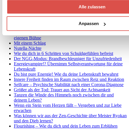
Kinder spielend in die eigene Achtsamkeitspraxis integrieren
Alle zulassen
Warum Grübeln deine Probleme nicht löst
Wie gehe ich mit Ärger und Wut in der
Achtsamkeitsmeditation um?
3 Expertentipps gegen Unruhe in der Meditation
Anpassen
‚Drei Siebe des Sokrates‘: Kommuniziere mit Weisheit
Bewusste Lebensgestaltung: Werde Regisseur auf deiner
eigenen Bühne
Mit einem Schlag
Nutella-Nächte
Wie du dich in 6 Schritten von Schuldgefühlen befreist
Der NGG-Modus: Brandbeschleuniger für Unzufriedenheit
Energievampire!? Übernimm Selbstverantwortung für deine
Lebenskraft
Du bist pure Energie! Wie du deine Lebenskraft bewahrst
Innere Freiheit finden im Raum zwischen Reiz und Reaktion
Selfcare – Psychische Stabilität nach einer Corona-Diagnose
Größer als der Tod: Trauer aus Sicht der Achtsamkeit
Tanzen die Winde des Himmels noch zwischen dir und
deinem Leben?
Wenn ein Stein vom Herzen fällt – Vergeben und zur Liebe
erwachen
Was können wir aus der Zen-Geschichte über Meister Ryokan
und den Dieb lernen?
Flourishing – Wie du dich und dein Leben zum Erblühen