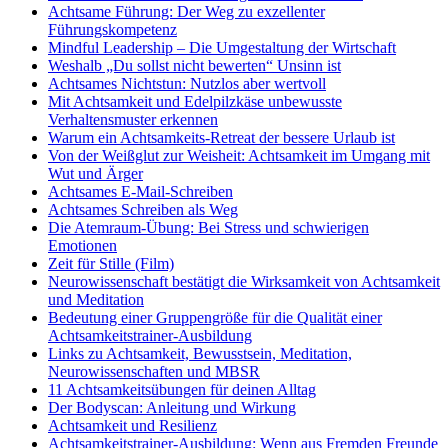
Achtsame Führung: Der Weg zu exzellenter
Führungskompetenz
Mindful Leadership – Die Umgestaltung der Wirtschaft
Weshalb „Du sollst nicht bewerten“ Unsinn ist
Achtsames Nichtstun: Nutzlos aber wertvoll
Mit Achtsamkeit und Edelpilzkäse unbewusste
Verhaltensmuster erkennen
Warum ein Achtsamkeits-Retreat der bessere Urlaub ist
Von der Weißglut zur Weisheit: Achtsamkeit im Umgang mit
Wut und Ärger
Achtsames E-Mail-Schreiben
Achtsames Schreiben als Weg
Die Atemraum-Übung: Bei Stress und schwierigen
Emotionen
Zeit für Stille (Film)
Neurowissenschaft bestätigt die Wirksamkeit von Achtsamkeit
und Meditation
Bedeutung einer Gruppengröße für die Qualität einer
Achtsamkeitstrainer-Ausbildung
Links zu Achtsamkeit, Bewusstsein, Meditation,
Neurowissenschaften und MBSR
11 Achtsamkeitsübungen für deinen Alltag
Der Bodyscan: Anleitung und Wirkung
Achtsamkeit und Resilienz
Achtsamkeitstrainer-Ausbildung: Wenn aus Fremden Freunde