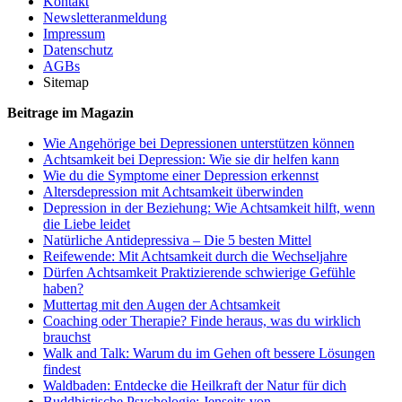
Kontakt
Newsletteranmeldung
Impressum
Datenschutz
AGBs
Sitemap
Beitrage im Magazin
Wie Angehörige bei Depressionen unterstützen können
Achtsamkeit bei Depression: Wie sie dir helfen kann
Wie du die Symptome einer Depression erkennst
Altersdepression mit Achtsamkeit überwinden
Depression in der Beziehung: Wie Achtsamkeit hilft, wenn
die Liebe leidet
Natürliche Antidepressiva – Die 5 besten Mittel
Reifewende: Mit Achtsamkeit durch die Wechseljahre
Dürfen Achtsamkeit Praktizierende schwierige Gefühle
haben?
Muttertag mit den Augen der Achtsamkeit
Coaching oder Therapie? Finde heraus, was du wirklich
brauchst
Walk and Talk: Warum du im Gehen oft bessere Lösungen
findest
Waldbaden: Entdecke die Heilkraft der Natur für dich
Buddhistische Psychologie: Jenseits von