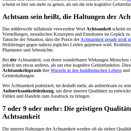
scheint es hier um mehr zu gehen, als um die rein kognitive Gehirnf
Achtsam sein heißt, die Haltungen der Ach
Das mittlerweile inflationär verwendete Wort
Achtsamkeit
scheint ei
Vorstellungen, moralischen Konzepten und Emotionen im Gepäck zu h
Tatsache der Situation, dass die Praxis der
Achtsamkeit gerade groß 
Heilsbringer gegen nahezu jegliches Leiden gepriesen wird. Realistis
Phantasien und Sehnsüchte.
Bei
der
Achtsamkeit, von deren wunderbaren Wirkungen Menschen wel
jedoch um etwas anderes, als um eine kognitive Gehirnfunktion. Dies
Achtsamkeitspraxis
ihre
Wurzeln in den buddhistischen Lehren
und 
Geisteshaltungen.
Wer Achtsamkeit praktiziert, tut deshalb mehr, als aufmerksam zu sein.
Aufmerksamkeitslenkung
, um diese inneren Qualitäten zu entwick
Fühlen und Handeln zum Ausdruck zu bringen.
7 oder 9 oder mehr: Die geistigen Qualität
Achtsamkeit
Die inneren Haltungen der Achtsamkeit werden oft als sieben Qualität