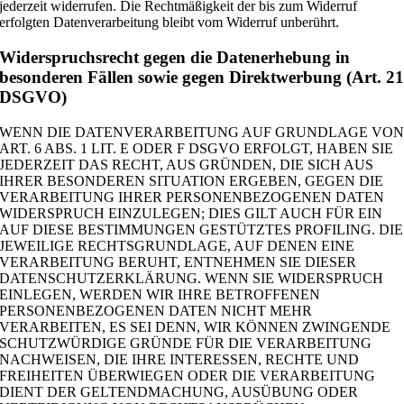
jederzeit widerrufen. Die Rechtmäßigkeit der bis zum Widerruf
erfolgten Datenverarbeitung bleibt vom Widerruf unberührt.
Widerspruchsrecht gegen die Datenerhebung in
besonderen Fällen sowie gegen Direktwerbung (Art. 2
DSGVO)
WENN DIE DATENVERARBEITUNG AUF GRUNDLAGE VO
ART. 6 ABS. 1 LIT. E ODER F DSGVO ERFOLGT, HABEN SIE
JEDERZEIT DAS RECHT, AUS GRÜNDEN, DIE SICH AUS
IHRER BESONDEREN SITUATION ERGEBEN, GEGEN DIE
VERARBEITUNG IHRER PERSONENBEZOGENEN DATEN
WIDERSPRUCH EINZULEGEN; DIES GILT AUCH FÜR EIN
AUF DIESE BESTIMMUNGEN GESTÜTZTES PROFILING. DIE
JEWEILIGE RECHTSGRUNDLAGE, AUF DENEN EINE
VERARBEITUNG BERUHT, ENTNEHMEN SIE DIESER
DATENSCHUTZERKLÄRUNG. WENN SIE WIDERSPRUCH
EINLEGEN, WERDEN WIR IHRE BETROFFENEN
PERSONENBEZOGENEN DATEN NICHT MEHR
VERARBEITEN, ES SEI DENN, WIR KÖNNEN ZWINGENDE
SCHUTZWÜRDIGE GRÜNDE FÜR DIE VERARBEITUNG
NACHWEISEN, DIE IHRE INTERESSEN, RECHTE UND
FREIHEITEN ÜBERWIEGEN ODER DIE VERARBEITUNG
DIENT DER GELTENDMACHUNG, AUSÜBUNG ODER