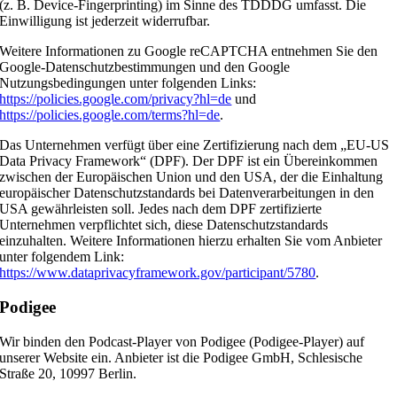
(z. B. Device-Fingerprinting) im Sinne des TDDDG umfasst. Die
Einwilligung ist jederzeit widerrufbar.
Weitere Informationen zu Google reCAPTCHA entnehmen Sie den
Google-Datenschutzbestimmungen und den Google
Nutzungsbedingungen unter folgenden Links:
https://policies.google.com/privacy?hl=de
und
https://policies.google.com/terms?hl=de
.
Das Unternehmen verfügt über eine Zertifizierung nach dem „EU-US
Data Privacy Framework“ (DPF). Der DPF ist ein Übereinkommen
zwischen der Europäischen Union und den USA, der die Einhaltung
europäischer Datenschutzstandards bei Datenverarbeitungen in den
USA gewährleisten soll. Jedes nach dem DPF zertifizierte
Unternehmen verpflichtet sich, diese Datenschutzstandards
einzuhalten. Weitere Informationen hierzu erhalten Sie vom Anbieter
unter folgendem Link:
https://www.dataprivacyframework.gov/participant/5780
.
Podigee
Wir binden den Podcast-Player von Podigee (Podigee-Player) auf
unserer Website ein. Anbieter ist die Podigee GmbH, Schlesische
Straße 20, 10997 Berlin.