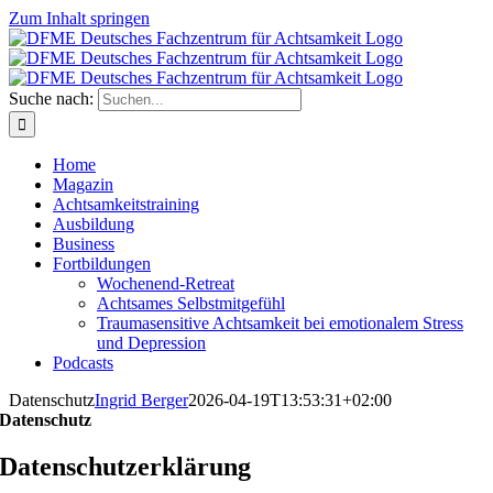
Zum Inhalt springen
Suche nach:
Home
Magazin
Achtsamkeitstraining
Ausbildung
Business
Fortbildungen
Wochenend-Retreat
Achtsames Selbstmitgefühl
Traumasensitive Achtsamkeit bei emotionalem Stress
und Depression
Podcasts
Datenschutz
Ingrid Berger
2026-04-19T13:53:31+02:00
Datenschutz
Datenschutz­erklärung