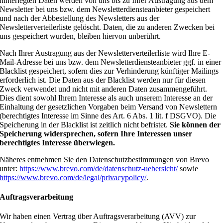
hinterlegten Daten werden von uns bis zu Ihrer Austragung aus dem
Newsletter bei uns bzw. dem Newsletterdiensteanbieter gespeichert
und nach der Abbestellung des Newsletters aus der
Newsletterverteilerliste gelöscht. Daten, die zu anderen Zwecken bei
uns gespeichert wurden, bleiben hiervon unberührt.
Nach Ihrer Austragung aus der Newsletterverteilerliste wird Ihre E-
Mail-Adresse bei uns bzw. dem Newsletterdiensteanbieter ggf. in einer
Blacklist gespeichert, sofern dies zur Verhinderung künftiger Mailings
erforderlich ist. Die Daten aus der Blacklist werden nur für diesen
Zweck verwendet und nicht mit anderen Daten zusammengeführt.
Dies dient sowohl Ihrem Interesse als auch unserem Interesse an der
Einhaltung der gesetzlichen Vorgaben beim Versand von Newslettern
(berechtigtes Interesse im Sinne des Art. 6 Abs. 1 lit. f DSGVO). Die
Speicherung in der Blacklist ist zeitlich nicht befristet.
Sie können der
Speicherung widersprechen, sofern Ihre Interessen unser
berechtigtes Interesse überwiegen.
Näheres entnehmen Sie den Datenschutzbestimmungen von Brevo
unter:
https://www.brevo.com/de/datenschutz-uebersicht/
sowie
https://www.brevo.com/de/legal/privacypolicy/
.
Auftragsverarbeitung
Wir haben einen Vertrag über Auftragsverarbeitung (AVV) zur