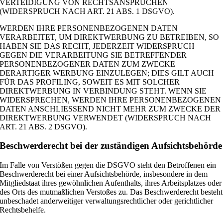
VERTEIDIGUNG VON RECHTSANSPRÜCHEN
(WIDERSPRUCH NACH ART. 21 ABS. 1 DSGVO).
WERDEN IHRE PERSONENBEZOGENEN DATEN
VERARBEITET, UM DIREKTWERBUNG ZU BETREIBEN, SO
HABEN SIE DAS RECHT, JEDERZEIT WIDERSPRUCH
GEGEN DIE VERARBEITUNG SIE BETREFFENDER
PERSONENBEZOGENER DATEN ZUM ZWECKE
DERARTIGER WERBUNG EINZULEGEN; DIES GILT AUCH
FÜR DAS PROFILING, SOWEIT ES MIT SOLCHER
DIREKTWERBUNG IN VERBINDUNG STEHT. WENN SIE
WIDERSPRECHEN, WERDEN IHRE PERSONENBEZOGENEN
DATEN ANSCHLIESSEND NICHT MEHR ZUM ZWECKE DER
DIREKTWERBUNG VERWENDET (WIDERSPRUCH NACH
ART. 21 ABS. 2 DSGVO).
Beschwerde­recht bei der zuständigen Aufsichts­behörde
Im Falle von Verstößen gegen die DSGVO steht den Betroffenen ein
Beschwerderecht bei einer Aufsichtsbehörde, insbesondere in dem
Mitgliedstaat ihres gewöhnlichen Aufenthalts, ihres Arbeitsplatzes oder
des Orts des mutmaßlichen Verstoßes zu. Das Beschwerderecht besteht
unbeschadet anderweitiger verwaltungsrechtlicher oder gerichtlicher
Rechtsbehelfe.