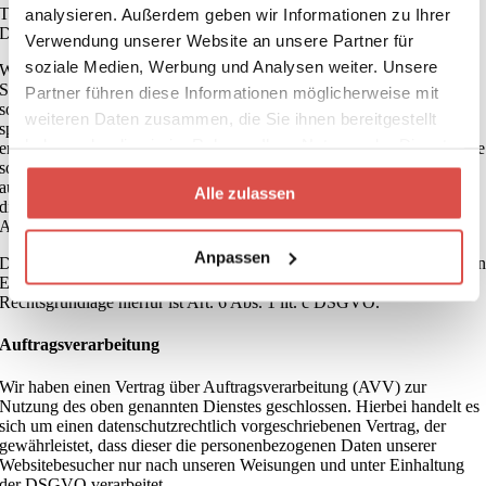
Technologie ist Cybot A/S, Havnegade 39, 1058 Kopenhagen,
analysieren. Außerdem geben wir Informationen zu Ihrer
Dänemark (im Folgenden „Cookiebot“).
Verwendung unserer Website an unsere Partner für
soziale Medien, Werbung und Analysen weiter. Unsere
Wenn Sie unsere Website betreten, wird eine Verbindung zu den
Servern von Cookiebot hergestellt, um Ihre Einwilligungen und
Partner führen diese Informationen möglicherweise mit
sonstigen Erklärungen zur Cookie-Nutzung einzuholen. Anschließend
weiteren Daten zusammen, die Sie ihnen bereitgestellt
speichert Cookiebot einen Cookie in Ihrem Browser, um Ihnen die
haben oder die sie im Rahmen Ihrer Nutzung der Dienste
erteilten Einwilligungen bzw. deren Widerruf zuordnen zu können. Die
so erfassten Daten werden gespeichert, bis Sie uns zur Löschung
gesammelt haben.
auffordern, den Cookiebot-Cookie selbst löschen oder der Zweck für
Alle zulassen
die Datenspeicherung entfällt. Zwingende gesetzliche
Aufbewahrungspflichten bleiben unberührt.
Anpassen
Der Einsatz von Cookiebot erfolgt, um die gesetzlich vorgeschriebene
Einwilligungen für den Einsatz von Cookies einzuholen.
Rechtsgrundlage hierfür ist Art. 6 Abs. 1 lit. c DSGVO.
Auftragsverarbeitung
Wir haben einen Vertrag über Auftragsverarbeitung (AVV) zur
Nutzung des oben genannten Dienstes geschlossen. Hierbei handelt es
sich um einen datenschutzrechtlich vorgeschriebenen Vertrag, der
gewährleistet, dass dieser die personenbezogenen Daten unserer
Websitebesucher nur nach unseren Weisungen und unter Einhaltung
der DSGVO verarbeitet.