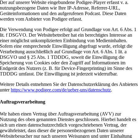
Der auf unserer Website eingebundene Podigee-Player erfasst v. a.
nutzungsbezogene Daten wie Ihre IP-Adresse, Referrer-URL,
Geräteinformationen und den aufgerufenen Podcast. Diese Daten
werden vom Anbieter von Podigee erfasst.
Die Verwendung von Podigee erfolgt auf Grundlage von Art. 6 Abs. 1
lit. f DSGVO. Der Websitebetreiber hat ein berechtigtes Interesse an
einer möglichst unkomplizierten Einbindung von Medieninhalten.
Sofern eine entsprechende Einwilligung abgefragt wurde, erfolgt die
Verarbeitung ausschließlich auf Grundlage von Art. 6 Abs. 1 lit. a
DSGVO und § 25 Abs. 1 TDDDG, soweit die Einwilligung die
Speicherung von Cookies oder den Zugriff auf Informationen im
Endgerät des Nutzers (z. B. für Device-Fingerprinting) im Sinne des
TDDDG umfasst. Die Einwilligung ist jederzeit widerrufbar.
Weitere Details entnehmen Sie der Datenschutzerklärung des Anbieters
unter
https://www.podigee.com/de/ueber-uns/datenschutz
.
Auftragsverarbeitung
Wir haben einen Vertrag über Auftragsverarbeitung (AVV) zur
Nutzung des oben genannten Dienstes geschlossen. Hierbei handelt es
sich um einen datenschutzrechtlich vorgeschriebenen Vertrag, der
gewährleistet, dass dieser die personenbezogenen Daten unserer
Websitebesucher nur nach unseren Weisungen und unter Einhaltung