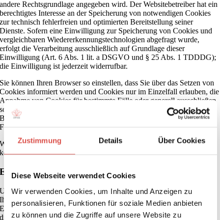
andere Rechtsgrundlage angegeben wird. Der Websitebetreiber hat ein
berechtigtes Interesse an der Speicherung von notwendigen Cookies
zur technisch fehlerfreien und optimierten Bereitstellung seiner
Dienste. Sofern eine Einwilligung zur Speicherung von Cookies und
vergleichbaren Wiedererkennungstechnologien abgefragt wurde,
erfolgt die Verarbeitung ausschließlich auf Grundlage dieser
Einwilligung (Art. 6 Abs. 1 lit. a DSGVO und § 25 Abs. 1 TDDDG);
die Einwilligung ist jederzeit widerrufbar.
Sie können Ihren Browser so einstellen, dass Sie über das Setzen von
Cookies informiert werden und Cookies nur im Einzelfall erlauben, die
Annahme von Cookies für bestimmte Fälle oder generell ausschließen
sowie das automatische Löschen der Cookies beim Schließen des
Browsers aktivieren. Bei der Deaktivierung von Cookies kann die
Funktionalität dieser Website eingeschränkt sein.
Zustimmung
Details
Über Cookies
Welche Cookies und Dienste auf dieser Website eingesetzt werden,
können Sie dieser Datenschutzerklärung entnehmen.
Einwilligung mit Cookiebot
Diese Webseite verwendet Cookies
Unsere Website nutzt die Consent-Technologie von Cookiebot, um
Wir verwenden Cookies, um Inhalte und Anzeigen zu
Ihre Einwilligung zur Speicherung bestimmter Cookies auf Ihrem
personalisieren, Funktionen für soziale Medien anbieten
Endgerät oder zum Einsatz bestimmter Technologien einzuholen und
zu können und die Zugriffe auf unsere Website zu
diese datenschutzkonform zu dokumentieren. Anbieter dieser