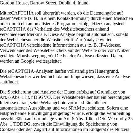
Gordon House, Barrow Street, Dublin 4, Irland.
Mit reCAPTCHA soll überprüft werden, ob die Dateneingabe auf
dieser Website (z. B. in einem Kontaktformular) durch einen Mensche
oder durch ein automatisiertes Programm erfolgt. Hierzu analysiert
reCAPTCHA das Verhalten des Websitebesuchers anhand
verschiedener Merkmale. Diese Analyse beginnt automatisch, sobald
der Websitebesucher die Website betritt. Zur Analyse wertet
reCAPTCHA verschiedene Informationen aus (z. B. IP-Adresse,
Verweildauer des Websitebesuchers auf der Website oder vom Nutzer
getätigte Mausbewegungen). Die bei der Analyse erfassten Daten
werden an Google weitergeleitet.
Die reCAPTCHA-Analysen laufen vollständig im Hintergrund.
Websitebesucher werden nicht darauf hingewiesen, dass eine Analyse
stattfindet.
Die Speicherung und Analyse der Daten erfolgt auf Grundlage von
Art. 6 Abs. 1 lit. f DSGVO. Der Websitebetreiber hat ein berechtigtes
Interesse daran, seine Webangebote vor missbräuchlicher
automatisierter Ausspähung und vor SPAM zu schützen. Sofern eine
entsprechende Einwilligung abgefragt wurde, erfolgt die Verarbeitung
ausschließlich auf Grundlage von Art. 6 Abs. 1 lit. a DSGVO und § 25
Abs. 1 TDDDG, soweit die Einwilligung die Speicherung von
Cookies oder den Zugriff auf Informationen im Endgerät des Nutzers