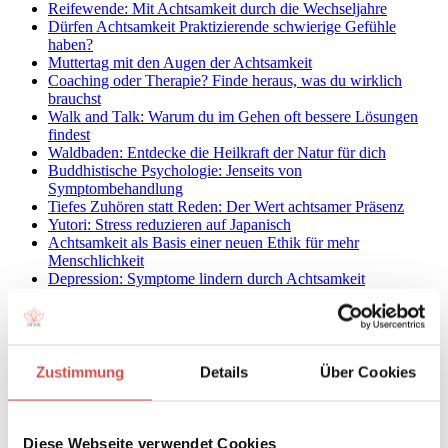
Reifewende: Mit Achtsamkeit durch die Wechseljahre
Dürfen Achtsamkeit Praktizierende schwierige Gefühle
haben?
Muttertag mit den Augen der Achtsamkeit
Coaching oder Therapie? Finde heraus, was du wirklich
brauchst
Walk and Talk: Warum du im Gehen oft bessere Lösungen
findest
Waldbaden: Entdecke die Heilkraft der Natur für dich
Buddhistische Psychologie: Jenseits von
Symptombehandlung
Tiefes Zuhören statt Reden: Der Wert achtsamer Präsenz
Yutori: Stress reduzieren auf Japanisch
Achtsamkeit als Basis einer neuen Ethik für mehr
Menschlichkeit
Depression: Symptome lindern durch Achtsamkeit
Achtsamkeitstrainer-Online-Ausbildung: Genauso gut wie
Präsenzunterricht?
Ubuntu: Eine Philosophie, die uns lehrt, was Menschsein
bedeutet
Toxische Menschen – Wenn Beziehungen zur
Zustimmung
Details
Über Cookies
Belastungsprobe werden
Toxische Menschen – Wenn unheilsames Verhalten
Beziehungen vergiftet
TARA: Wie unsere Achtsamkeitstrainer-Ausbildung ihren
Diese Webseite verwendet Cookies