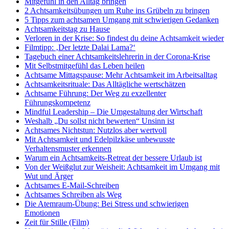
Mitgefühl in den Alltag bringen
2 Achtsamkeitsübungen um Ruhe ins Grübeln zu bringen
5 Tipps zum achtsamen Umgang mit schwierigen Gedanken
Achtsamkeitstag zu Hause
Verloren in der Krise: So findest du deine Achtsamkeit wieder
Filmtipp: ‚Der letzte Dalai Lama?‘
Tagebuch einer Achtsamkeitslehrerin in der Corona-Krise
Mit Selbstmitgefühl das Leben heilen
Achtsame Mittagspause: Mehr Achtsamkeit im Arbeitsalltag
Achtsamkeitsrituale: Das Alltägliche wertschätzen
Achtsame Führung: Der Weg zu exzellenter
Führungskompetenz
Mindful Leadership – Die Umgestaltung der Wirtschaft
Weshalb „Du sollst nicht bewerten“ Unsinn ist
Achtsames Nichtstun: Nutzlos aber wertvoll
Mit Achtsamkeit und Edelpilzkäse unbewusste
Verhaltensmuster erkennen
Warum ein Achtsamkeits-Retreat der bessere Urlaub ist
Von der Weißglut zur Weisheit: Achtsamkeit im Umgang mit
Wut und Ärger
Achtsames E-Mail-Schreiben
Achtsames Schreiben als Weg
Die Atemraum-Übung: Bei Stress und schwierigen
Emotionen
Zeit für Stille (Film)