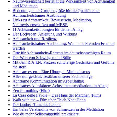
Neurowissenschaft bestätigt die Wirksamkeit von Achtsamkeit
und Meditation
Bedeutung einer Gruppengröße für die Qualität einer
Achtsamkeitstrainer-Ausbildung
Links zu Achtsamkeit, Bewusstsein, Meditation,
Neurowissenschaften und MBSR
11 Achtsamkeitsübungen für deinen Alltag
Der Bodyscan: Anleitung und Wirkung
Achtsamkeit und Resilienz
Achtsamkeitstrainer-Ausbildung: Wenn aus Fremden Freunde
werden
Orte für Achtsamkeits-Retreats im deutschsprachigen Raum
Der Wert von Schweigen und Stille
Mit dem R.A.I.N.-Prozess schwierige Gedanken und Gefühle
meistern
Achtsam essen – Eine Übung in Minimalismus
Alles nur geklaut: Textklau unserer Fachbeiträge
Achtsame Kommunikation im Arbeitsalltag
Achtsames Autofahren: Achtsamkeitsmeditation im Alltag
Zen for nothing (Film)
La Casa delle Favole – Das Haus der Märchen (Film)
Walk with me – Film über Thich Nhat Hanh
Der lautlose Tanz des Lebens
Ein tiefes Verständnis von Schmerzen in der Meditation
Wie du mehr Selbstmitgefühl praktizierst