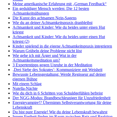
Meine amerikanische Erfahrung mit „German Feedback“
Ein geduldiger Mensch werden: Die 12 besten
Achtsamkeitsübungen
Die Kunst des achtsamen Nein-Sagens
Wie du an deiner Achtsamkeitspraxis dranbleibst
Achtsamkeit und Kinder: Wie du beides unter einen Hut
kriegst
Achtsamkeit und Kinder: Wie du beides unter einen Hut
kriegst (2)
Kinder spielend in die eigene Achtsamkeitspraxis integrieren
Warum Grübeln deine Probleme nicht löst
Wie gehe ich mit Ärger und Wut in der
Achtsamkeitsmeditation um?
3 Expertentipps gegen Unruhe in der Meditation
‚Drei Siebe des Sokrates‘: Kommuniziere mit Weisheit
Bewusste Lebensgestaltung: Werde Regisseur auf deiner
eigenen Bühne
Mit einem Schlag
Nutella-Nächte
Wie du dich in 6 Schritten von Schuldgefühlen befreist
Der NGG-Modus: Brandbeschleuniger für Unzufriedenheit
Energievampire!? Übernimm Selbstverantwortung für deine
Lebenskraft
Du bist pure Energie! Wie du deine Lebenskraft bewahrst
Innere Freiheit finden im Raum zwischen Reiz und Reaktion