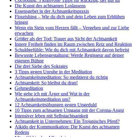
Cocooning: 3 kraftvolle Tipps für Rückzug, der gut tut
Die Kunst des achtsamen Loslassens
Essensgebet in der Achtsamkeitspraxis
Flourishing – Wie du dich und dein Leben zum Erblühen
bringst
Wenn ein Stein vom Herzen fällt – Vergeben und zur Liebe
erwachen
Größer als der Tod: Trauer aus Sicht der Achtsamkeit
Innere Freiheit finden im Raum zwischen Reiz und Reaktion
Schuldgefühle: Wie du dich mit Achtsamkeit davon befreist
Bewusste Lebensgestaltung: Werde Regisseur auf deiner
eigenen Bühne
Die drei Siebe des Sokrates
3 Tipps gegen Unruhe in der Meditation
Achtsamkeitsmeditation: So meditierst du richtig
Achtsamkeit: So bleibst du dran!
Gehmeditation
Wie gehe ich mit Ärger und Wut in der
Achtsamkeitsmeditation um?
12 Achtsamkeitsübungen gegen Ungeduld
10 Tipps zum achtsamen Umgang mit der Corona-Angst
Intensiver leben mit Selbstachtsamkeit
Achtsamkeit in Unternehmen: Ein Trojanisches Pferd?
Aikido der Kommunikation: Die Kunst des achtsamen
Redens