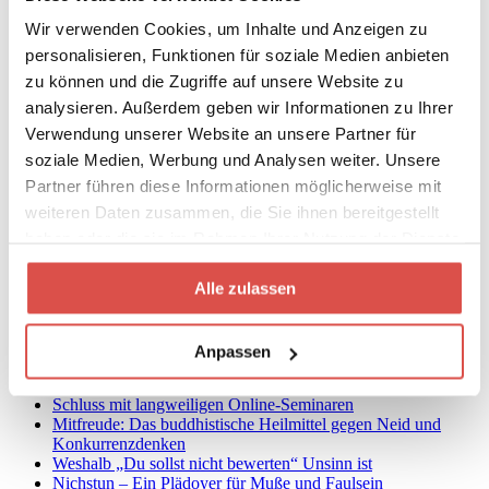
Namen bekam
Wir verwenden Cookies, um Inhalte und Anzeigen zu
Was du von deinem Hund über Achtsamkeit lernen kannst
Selbstvergebung: Wie du lernst, dich selbst zu lieben
personalisieren, Funktionen für soziale Medien anbieten
Selbstvergebung: Wie du lernst, dich selbst zu lieben
zu können und die Zugriffe auf unsere Website zu
Das Geheimnis echter Freundschaft
analysieren. Außerdem geben wir Informationen zu Ihrer
Schlaflosigkeit mit Achtsamkeit begegnen
Schlaflosigkeit mit Achtsamkeit begegnen
Verwendung unserer Website an unsere Partner für
Das Geheimnis echter Freundschaft
soziale Medien, Werbung und Analysen weiter. Unsere
Wie mich Achtsamkeit lehrte, mein Gehirn zu benutzen und
Partner führen diese Informationen möglicherweise mit
was du davon hast
Was du von einem Virus über die Liebe lernen kannst
weiteren Daten zusammen, die Sie ihnen bereitgestellt
Wie du liebst, ohne zu verletzen
haben oder die sie im Rahmen Ihrer Nutzung der Dienste
So lässt du den Garten der Liebe in deinem Inneren erblühen
gesammelt haben.
Die Achtsamkeits-Übung für mehr Liebe in deinem Herzen
und in deinem Leben
Alle zulassen
So verwirklichst du die Liebe, die der Buddha lehrte
Das nicht-geheime Geheimrezept für mehr Liebe in deinem
Herzen in und deinem Leben
Anpassen
Achtsames Schreiben als Weg zu Selbsterkenntnis und
Weisheit
Schluss mit langweiligen Online-Seminaren
Mitfreude: Das buddhistische Heilmittel gegen Neid und
Konkurrenzdenken
Weshalb „Du sollst nicht bewerten“ Unsinn ist
Nichstun – Ein Plädoyer für Muße und Faulsein