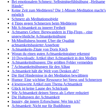
Bei emotionalem Schmerz: Selbstmitgefühlsübung „Heilsame
Hände“
Keine Zeit zum Meditieren? Die 1-Minute-Meditation macht’s
möglich
Schmerz als Meditationsobjekt
4 Tipps gegen Schmerzen beim Meditieren
Mit Achtsamkeit zu innerer Freiheit
Achtsames Gehen: Bergwandern in Flip-Flops – eine
ungewöhnliche Achtsamkeitsübung
McMindfulness boomt: Über die Qualität
achtsamkeitsbasierter Angebote
Achtsamkeits-Zitate von Doris Kirch
Woran du einen guten Achtsamkeitstrainer erkennst
10 Downloads: Artikel über Achtsamkeit in den Medien
Achtsamkeitsübungen: Die größten Fehler vermeiden
7 Achtsamkeitsübungen für den Alltag
Achtsamkeit hält die Welt vom Denken ab!?
Die fünf Hindernisse in der Meditation bewältigen
Humor: Eine wichtige Ressource bei Stress und Schmerzen
4 lesenswerte Artikel zum Thema Achtsamkeit
Glück ist keine Laune des Schicksals
Wie Achtsamkeit deinen Stress als Lehrer reduziert
Die Haltungen der Achtsamkeit
Inquiry, die innere Erforschung: Wer bin ich?
Achtsamkeit: Nicht nur für Buddhisten