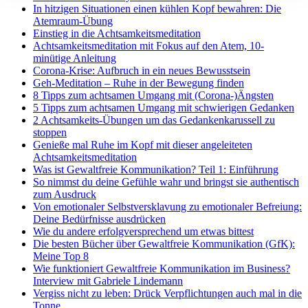
In hitzigen Situationen einen kühlen Kopf bewahren: Die
Atemraum-Übung
Einstieg in die Achtsamkeitsmeditation
Achtsamkeitsmeditation mit Fokus auf den Atem, 10-
minütige Anleitung
Corona-Krise: Aufbruch in ein neues Bewusstsein
Geh-Meditation – Ruhe in der Bewegung finden
8 Tipps zum achtsamen Umgang mit (Corona-)Ängsten
5 Tipps zum achtsamen Umgang mit schwierigen Gedanken
2 Achtsamkeits-Übungen um das Gedankenkarussell zu
stoppen
Genieße mal Ruhe im Kopf mit dieser angeleiteten
Achtsamkeitsmeditation
Was ist Gewaltfreie Kommunikation? Teil 1: Einführung
So nimmst du deine Gefühle wahr und bringst sie authentisch
zum Ausdruck
Von emotionaler Selbstversklavung zu emotionaler Befreiung:
Deine Bedürfnisse ausdrücken
Wie du andere erfolgversprechend um etwas bittest
Die besten Bücher über Gewaltfreie Kommunikation (GfK):
Meine Top 8
Wie funktioniert Gewaltfreie Kommunikation im Business?
Interview mit Gabriele Lindemann
Vergiss nicht zu leben: Drück Verpflichtungen auch mal in die
Tonne