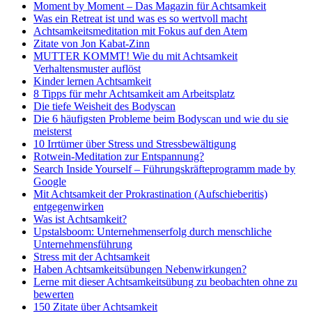
Moment by Moment – Das Magazin für Achtsamkeit
Was ein Retreat ist und was es so wertvoll macht
Achtsamkeitsmeditation mit Fokus auf den Atem
Zitate von Jon Kabat-Zinn
MUTTER KOMMT! Wie du mit Achtsamkeit
Verhaltensmuster auflöst
Kinder lernen Achtsamkeit
8 Tipps für mehr Achtsamkeit am Arbeitsplatz
Die tiefe Weisheit des Bodyscan
Die 6 häufigsten Probleme beim Bodyscan und wie du sie
meisterst
10 Irrtümer über Stress und Stressbewältigung
Rotwein-Meditation zur Entspannung?
Search Inside Yourself – Führungskräfteprogramm made by
Google
Mit Achtsamkeit der Prokrastination (Aufschieberitis)
entgegenwirken
Was ist Achtsamkeit?
Upstalsboom: Unternehmenserfolg durch menschliche
Unternehmensführung
Stress mit der Achtsamkeit
Haben Achtsamkeitsübungen Nebenwirkungen?
Lerne mit dieser Achtsamkeitsübung zu beobachten ohne zu
bewerten
150 Zitate über Achtsamkeit