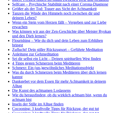
Selfcare – Psychische Stabilität nach einer Corona-Diagnose
Größer als der Tod: Trauer aus Sicht der Achtsamkeit
Tanzen die Winde des Himmels noch zwischen dir und
deinem Leben?
Wenn ein Stein vom Herzen fällt – Vergeben und zur Liebe
erwachen
Was können wir aus der Zen-Geschichte über Meister Ryokan
und den Dieb lernen?
Flourishing – Wie du dich und dein Leben zum Erblühen
bringst
Zuflucht! Dein stiller Rückzugsort – Geführte Meditation
Anleitung zur Gehmeditation
Sei dir selbst ein Licht – Deinen spirituellen Weg finden
4 Tipps gegen Schmerzen beim Meditieren
Schmerz: Ein (un-)gewöhnliches Meditationsobjekt
Was du durch Schmerzen beim Meditieren über dich lernen
kannst
Dankgebet vor dem Essen für mehr Achtsamkeit in deinem
Alltag
Die Kunst des achtsamen Loslassens
Wie du herausfindest, ob du wirklich achtsam bist, wenn du
achtsam bist
Inseln der Stille im Alltag finden
Cocooning: 3 kraftvolle Tipps für Rückzug, der gut tut