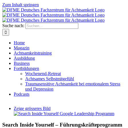
Zum Inhalt springen
Suche nach:
Home
Magazin
Achtsamkeitstraining
Ausbildung
Business
Fortbildungen
Wochenend-Retreat
Achtsames Selbstmitgefühl
Traumasensitive Achtsamkeit bei emotionalem Stress
und Depression
Podcasts
Zeige grösseres Bild
Search Inside Yourself – Führungskräfteprogramm