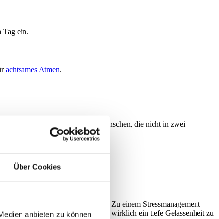
 Tag ein.
ür
achtsames Atmen
.
hasen in die Ruhe führen – für Menschen, die nicht in zwei
zmeditation
.
Über Cookies
e Maßnahmen in der Regel nicht aus. Zu einem Stressmanagement
Leben hat, kann endlos üben, ohne wirklich ein tiefe Gelassenheit zu
 Medien anbieten zu können