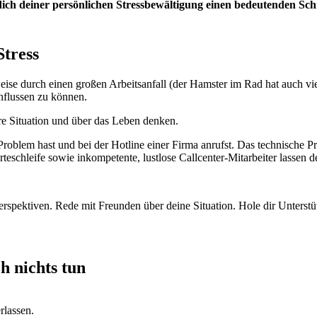
t dich deiner persönlichen Stressbewältigung einen bedeutenden Schr
tress
e durch einen großen Arbeitsanfall (der Hamster im Rad hat auch viel z
influssen zu können.
re Situation und über das Leben denken.
oblem hast und bei der Hotline einer Firma anrufst. Das technische Pro
chleife sowie inkompetente, lustlose Callcenter-Mitarbeiter lassen de
erspektiven. Rede mit Freunden über deine Situation. Hole dir Unterstüt
h nichts tun
rlassen.