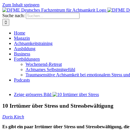
Zum Inhalt springen
Suche nach:
Home
Magazin
Achtsamkeitstraining
Ausbildung
Business
Fortbildungen
Wochenend-Retreat
Achtsames Selbstmitgefühl
Traumasensitive Achtsamkeit bei emotionalem Stress un
Podcasts
Zeige grösseres Bild
10 Irrtümer über Stress und Stressbewältigung
Doris Kirch
Es gibt ein paar Irrtümer über Stress und Stressbewältigung, di