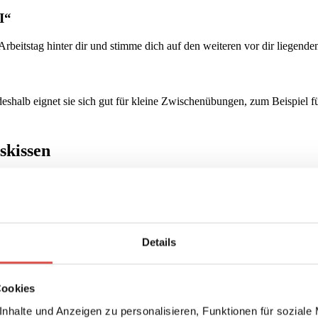
I“
beitstag hinter dir und stimme dich auf den weiteren vor dir liegenden
, deshalb eignet sie sich gut für kleine Zwischenübungen, zum Beispiel f
skissen
gar ausgesprochen dynamische Entspannungsmethoden, die über aktive P
ni-Meditation von Osho
).
 sich ebenso ausgleichend auf Körper und Geist aus, wie die stille
Sit
Details
chniken zu erlernen
Cookies
Bestandteil eines
Stressbewältigungs-Trainings
. Dennoch reichen dies
en. Wer eine negative Einstellung zu sich selbst, zu anderen und zum 
nhalte und Anzeigen zu personalisieren, Funktionen für soziale