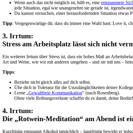
Wenn auch das nicht möglich ist, hilft es, eine
entspanntere Sic
jede Situation, egal wie unangenehm sie gerade ist, irgendwann 
Du kannst versuchen, einer herausfordernden Situation etwas 
Tipp
: Vergegenwärtige dir, dass du immer eine Wahl hast: Love it, ch
3. Irrtum:
Stress am Arbeitsplatz lässt sich nicht ver
Ein weiterer Irrtum über Stress ist, dass ein hohes Maß an Arbeitsbela
Art und Weise, wie wir mit anderen umgehen – und sie mit uns – brin
Tipps
:
Beziehe nicht gleich alles auf dich selbst.
Übe dich in Toleranz für die Unzulänglichkeiten deiner Kolleg
Lerne „
Gewaltfreie Kommunikation
“ (nach Rosenberg).
Ohne viele Reibungsverluste schaffst du es damit, deine Bedür
4. Irrtum:
Die „Rotwein-Meditation“ am Abend ist ei
Kurzfristig entspannt Alkohol tatsächlich – langfristig bewirkt er