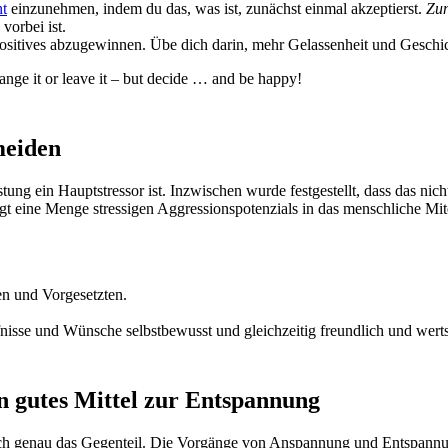
ht
einzunehmen, indem du das, was ist, zunächst einmal akzeptierst.
Zun
vorbei ist.
Positives abzugewinnen. Übe dich darin, mehr Gelassenheit und Gesch
ange it or leave it – but decide … and be happy!
meiden
stung ein Hauptstressor ist. Inzwischen wurde festgestellt, dass das nic
gt eine Menge stressigen Aggressionspotenzials in das menschliche Mit
en und Vorgesetzten.
fnisse und Wünsche selbstbewusst und gleichzeitig freundlich und werts
n gutes Mittel zur Entspannung
 jedoch genau das Gegenteil. Die Vorgänge von Anspannung und Entspann