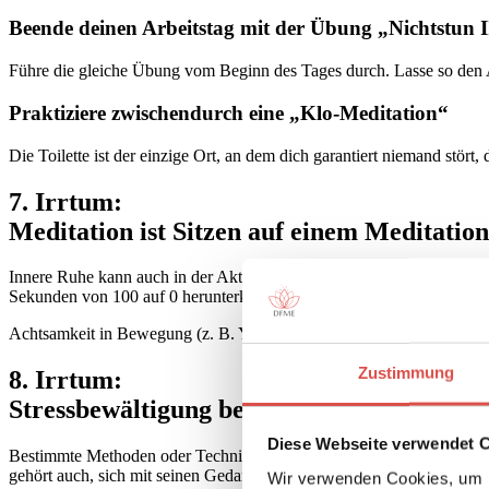
Beende deinen Arbeitstag mit der Übung „Nichtstun I
Führe die gleiche Übung vom Beginn des Tages durch. Lasse so den Ar
Praktiziere zwischendurch eine „Klo-Meditation“
Die Toilette ist der einzige Ort, an dem dich garantiert niemand stört
7. Irrtum:
Meditation ist Sitzen auf einem Meditation
Innere Ruhe kann auch in der Aktivität gefunden werden. Es gibt so
Sekunden von 100 auf 0 herunterkommen. (Zum Beispiel die
Kundali
Achtsamkeit in Bewegung (z. B. Yoga) oder die
Gehmeditation
wirken
Zustimmung
8. Irrtum:
Stressbewältigung bedeutet, bestimmte Te
Diese Webseite verwendet 
Bestimmte Methoden oder Techniken zu erlernen, ist ein elementarer 
gehört auch, sich mit seinen Gedanken und Gefühlen auseinanderzusetz
Wir verwenden Cookies, um I