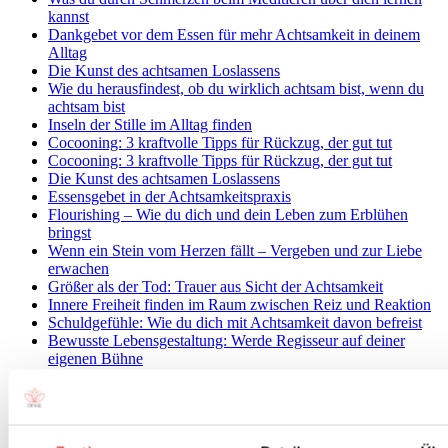
kannst
Dankgebet vor dem Essen für mehr Achtsamkeit in deinem
Alltag
Die Kunst des achtsamen Loslassens
Wie du herausfindest, ob du wirklich achtsam bist, wenn du
achtsam bist
Inseln der Stille im Alltag finden
Cocooning: 3 kraftvolle Tipps für Rückzug, der gut tut
Cocooning: 3 kraftvolle Tipps für Rückzug, der gut tut
Die Kunst des achtsamen Loslassens
Essensgebet in der Achtsamkeitspraxis
Flourishing – Wie du dich und dein Leben zum Erblühen
bringst
Wenn ein Stein vom Herzen fällt – Vergeben und zur Liebe
erwachen
Größer als der Tod: Trauer aus Sicht der Achtsamkeit
Innere Freiheit finden im Raum zwischen Reiz und Reaktion
Schuldgefühle: Wie du dich mit Achtsamkeit davon befreist
Bewusste Lebensgestaltung: Werde Regisseur auf deiner
eigenen Bühne
Die drei Siebe des Sokrates
3 Tipps gegen Unruhe in der Meditation
Achtsamkeitsmeditation: So meditierst du richtig
Achtsamkeit: So bleibst du dran!