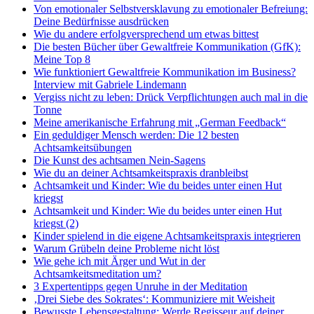
Von emotionaler Selbstversklavung zu emotionaler Befreiung:
Deine Bedürfnisse ausdrücken
Wie du andere erfolgversprechend um etwas bittest
Die besten Bücher über Gewaltfreie Kommunikation (GfK):
Meine Top 8
Wie funktioniert Gewaltfreie Kommunikation im Business?
Interview mit Gabriele Lindemann
Vergiss nicht zu leben: Drück Verpflichtungen auch mal in die
Tonne
Meine amerikanische Erfahrung mit „German Feedback“
Ein geduldiger Mensch werden: Die 12 besten
Achtsamkeitsübungen
Die Kunst des achtsamen Nein-Sagens
Wie du an deiner Achtsamkeitspraxis dranbleibst
Achtsamkeit und Kinder: Wie du beides unter einen Hut
kriegst
Achtsamkeit und Kinder: Wie du beides unter einen Hut
kriegst (2)
Kinder spielend in die eigene Achtsamkeitspraxis integrieren
Warum Grübeln deine Probleme nicht löst
Wie gehe ich mit Ärger und Wut in der
Achtsamkeitsmeditation um?
3 Expertentipps gegen Unruhe in der Meditation
‚Drei Siebe des Sokrates‘: Kommuniziere mit Weisheit
Bewusste Lebensgestaltung: Werde Regisseur auf deiner