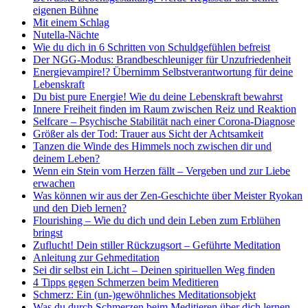
eigenen Bühne
Mit einem Schlag
Nutella-Nächte
Wie du dich in 6 Schritten von Schuldgefühlen befreist
Der NGG-Modus: Brandbeschleuniger für Unzufriedenheit
Energievampire!? Übernimm Selbstverantwortung für deine
Lebenskraft
Du bist pure Energie! Wie du deine Lebenskraft bewahrst
Innere Freiheit finden im Raum zwischen Reiz und Reaktion
Selfcare – Psychische Stabilität nach einer Corona-Diagnose
Größer als der Tod: Trauer aus Sicht der Achtsamkeit
Tanzen die Winde des Himmels noch zwischen dir und
deinem Leben?
Wenn ein Stein vom Herzen fällt – Vergeben und zur Liebe
erwachen
Was können wir aus der Zen-Geschichte über Meister Ryokan
und den Dieb lernen?
Flourishing – Wie du dich und dein Leben zum Erblühen
bringst
Zuflucht! Dein stiller Rückzugsort – Geführte Meditation
Anleitung zur Gehmeditation
Sei dir selbst ein Licht – Deinen spirituellen Weg finden
4 Tipps gegen Schmerzen beim Meditieren
Schmerz: Ein (un-)gewöhnliches Meditationsobjekt
Was du durch Schmerzen beim Meditieren über dich lernen