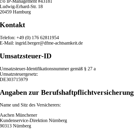
c/o IP-Management #43181
Ludwig-Erhard-Str. 18
20459 Hamburg
Kontakt
Telefon: +49 (0) 176 62811954
E-Mail: ingrid.berger@dfme-achtsamkeit.de
Umsatzsteuer-ID
Umsatzsteuer-Identifikationsnummer gemäß § 27 a
Umsatzsteuergesetz:
DE303715979
Angaben zur Berufshaftpflichtversicherung
Name und Sitz des Versicherers:
Aachen Münchener
Kundenservice-Direktion Nürnberg
90313 Nürnberg