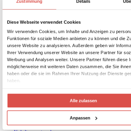
Gehmeditation
Zustimmung
Details
Übe
Wie gehe ich mit Ärger und Wut in der
Achtsamkeitsmeditation um?
12 Achtsamkeitsübungen gegen Ungeduld
10 Tipps zum achtsamen Umgang mit der Corona-Angst
Diese Webseite verwendet Cookies
Intensiver leben mit Selbstachtsamkeit
Wir verwenden Cookies, um Inhalte und Anzeigen zu persona
Achtsamkeit in Unternehmen: Ein Trojanisches Pferd?
Aikido der Kommunikation: Die Kunst des achtsamen
Funktionen für soziale Medien anbieten zu können und die Zug
Redens
unsere Website zu analysieren. Außerdem geben wir Informa
Mitgefühl in den Alltag bringen
Ihrer Verwendung unserer Website an unsere Partner für soz
2 Achtsamkeitsübungen um Ruhe ins Grübeln zu bringen
5 Tipps zum achtsamen Umgang mit schwierigen Gedanken
Werbung und Analysen weiter. Unsere Partner führen diese 
Achtsamkeitstag zu Hause
möglicherweise mit weiteren Daten zusammen, die Sie ihnen 
Verloren in der Krise: So findest du deine Achtsamkeit wieder
haben oder die sie im Rahmen Ihrer Nutzung der Dienste g
Filmtipp: ‚Der letzte Dalai Lama?‘
Tagebuch einer Achtsamkeitslehrerin in der Corona-Krise
haben.
Mit Selbstmitgefühl das Leben heilen
Achtsame Mittagspause: Mehr Achtsamkeit im Arbeitsalltag
Achtsamkeitsrituale: Das Alltägliche wertschätzen
Achtsame Führung: Der Weg zu exzellenter
Alle zulassen
Führungskompetenz
Mindful Leadership – Die Umgestaltung der Wirtschaft
Weshalb „Du sollst nicht bewerten“ Unsinn ist
Anpassen
Achtsames Nichtstun: Nutzlos aber wertvoll
Mit Achtsamkeit und Edelpilzkäse unbewusste