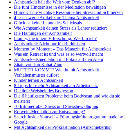
Achtsamkeit hält die Welt vom Denken ab!?
Die fünf Hindernisse in der Meditation bewältigen
Humor: Eine wichtige Ressource bei Stress und Schmerzen
4 lesenswerte Artikel zum Thema Achtsamkeit
Glück ist keine Laune des Schicksals
Wie Achtsamkeit deinen Stress als Lehrer reduziert
Die Haltungen der Achtsamkeit
Inquiry, die innere Erforschung: Wer bin ich?
Achtsamkeit: Nicht nur für Buddhisten
Moment by Moment – Das Magazin für Achtsamkeit
Was ein Retreat ist und was es so wertvoll macht
Achtsamkeitsmeditation mit Fokus auf den Atem
Zitate von Jon Kabat-Zinn
MUTTER KOMMT! Wie du mit Achtsamkeit
Verhaltensmuster auflöst
Kinder lernen Achtsamkeit
8 Tipps für mehr Achtsamkeit am Arbeitsplatz
Die tiefe Weisheit des Bodyscan
Die 6 häufigsten Probleme beim Bodyscan und wie du sie
meisterst
10 Irrtümer über Stress und Stressbewältigung
Rotwein-Meditation zur Entspannung?
Search Inside Yourself – Führungskräfteprogramm made by
Google
Mit Achtsamkeit der Prokrastination (Aufschieberitis)