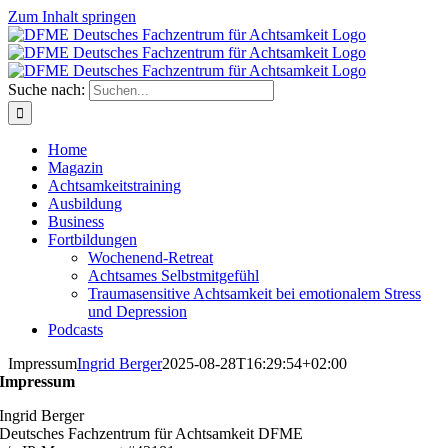
Zum Inhalt springen
Suche nach:
Home
Magazin
Achtsamkeitstraining
Ausbildung
Business
Fortbildungen
Wochenend-Retreat
Achtsames Selbstmitgefühl
Traumasensitive Achtsamkeit bei emotionalem Stress
und Depression
Podcasts
Impressum
Ingrid Berger
2025-08-28T16:29:54+02:00
Impressum
Ingrid Berger
Deutsches Fachzentrum für Achtsamkeit DFME