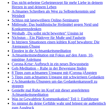
Das nicht-geheime Geheimrezept für mehr Liebe in deinem
Herzen in und deinem Leben
Achtsames Schreiben als Weg zu Selbsterkenntnis und
Weisheit
Schluss mit langweiligen Online-Seminaren
Mitfreude: Das buddhistische Heilmittel gegen Neid und
Konkurrenzdenken
Weshalb „Du sollst nicht bewerten“ Unsinn ist
Nichstun – Ein Plädoyer für Muße und Faulsein
In hitzigen Situationen einen kühlen Kopf bewahren: Die
Atemraum-Übung
Einstieg in die Achtsamkeitsmeditation
Achtsamkeitsmeditation mit Fokus auf den Atem, 10-
minütige Anleitung
Corona-Krise: Aufbruch in ein neues Bewusstsein
Geh-Meditation – Ruhe in der Bewegung finden
8 Tipps zum achtsamen Umgang mit (Corona-)Ängsten
5 Tipps zum achtsamen Umgang mit schwierigen Gedanken
2 Achtsamkeits-Übungen um das Gedankenkarussell zu
stoppen
Genieße mal Ruhe im Kopf mit dieser angeleiteten
Achtsamkeitsmeditation
Was ist Gewaltfreie Kommunikation? Teil 1: Einführung
So nimmst du deine Gefühle wahr und bringst sie authentisch
zum Ausdruck