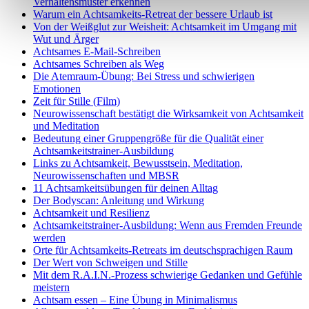
Verhaltensmuster erkennen
Warum ein Achtsamkeits-Retreat der bessere Urlaub ist
Von der Weißglut zur Weisheit: Achtsamkeit im Umgang mit
Wut und Ärger
Achtsames E-Mail-Schreiben
Achtsames Schreiben als Weg
Die Atemraum-Übung: Bei Stress und schwierigen
Emotionen
Zeit für Stille (Film)
Neurowissenschaft bestätigt die Wirksamkeit von Achtsamkeit
und Meditation
Bedeutung einer Gruppengröße für die Qualität einer
Achtsamkeitstrainer-Ausbildung
Links zu Achtsamkeit, Bewusstsein, Meditation,
Neurowissenschaften und MBSR
11 Achtsamkeitsübungen für deinen Alltag
Der Bodyscan: Anleitung und Wirkung
Achtsamkeit und Resilienz
Achtsamkeitstrainer-Ausbildung: Wenn aus Fremden Freunde
werden
Orte für Achtsamkeits-Retreats im deutschsprachigen Raum
Der Wert von Schweigen und Stille
Mit dem R.A.I.N.-Prozess schwierige Gedanken und Gefühle
meistern
Achtsam essen – Eine Übung in Minimalismus