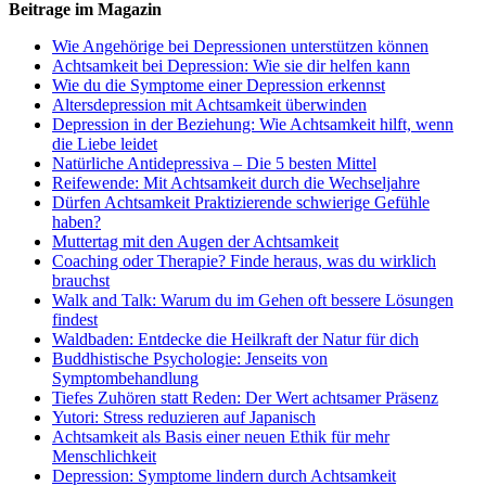
Beitrage im Magazin
Wie Angehörige bei Depressionen unterstützen können
Achtsamkeit bei Depression: Wie sie dir helfen kann
Wie du die Symptome einer Depression erkennst
Altersdepression mit Achtsamkeit überwinden
Depression in der Beziehung: Wie Achtsamkeit hilft, wenn
die Liebe leidet
Natürliche Antidepressiva – Die 5 besten Mittel
Reifewende: Mit Achtsamkeit durch die Wechseljahre
Dürfen Achtsamkeit Praktizierende schwierige Gefühle
haben?
Muttertag mit den Augen der Achtsamkeit
Coaching oder Therapie? Finde heraus, was du wirklich
brauchst
Walk and Talk: Warum du im Gehen oft bessere Lösungen
findest
Waldbaden: Entdecke die Heilkraft der Natur für dich
Buddhistische Psychologie: Jenseits von
Symptombehandlung
Tiefes Zuhören statt Reden: Der Wert achtsamer Präsenz
Yutori: Stress reduzieren auf Japanisch
Achtsamkeit als Basis einer neuen Ethik für mehr
Menschlichkeit
Depression: Symptome lindern durch Achtsamkeit