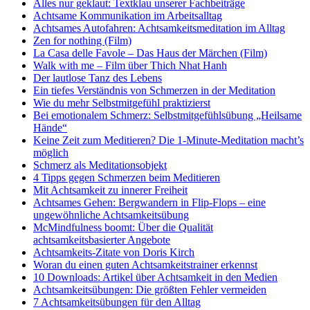
Alles nur geklaut: Textklau unserer Fachbeiträge
Achtsame Kommunikation im Arbeitsalltag
Achtsames Autofahren: Achtsamkeitsmeditation im Alltag
Zen for nothing (Film)
La Casa delle Favole – Das Haus der Märchen (Film)
Walk with me – Film über Thich Nhat Hanh
Der lautlose Tanz des Lebens
Ein tiefes Verständnis von Schmerzen in der Meditation
Wie du mehr Selbstmitgefühl praktizierst
Bei emotionalem Schmerz: Selbstmitgefühlsübung „Heilsame
Hände“
Keine Zeit zum Meditieren? Die 1-Minute-Meditation macht’s
möglich
Schmerz als Meditationsobjekt
4 Tipps gegen Schmerzen beim Meditieren
Mit Achtsamkeit zu innerer Freiheit
Achtsames Gehen: Bergwandern in Flip-Flops – eine
ungewöhnliche Achtsamkeitsübung
McMindfulness boomt: Über die Qualität
achtsamkeitsbasierter Angebote
Achtsamkeits-Zitate von Doris Kirch
Woran du einen guten Achtsamkeitstrainer erkennst
10 Downloads: Artikel über Achtsamkeit in den Medien
Achtsamkeitsübungen: Die größten Fehler vermeiden
7 Achtsamkeitsübungen für den Alltag