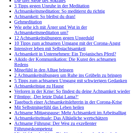
Die drei Siebe des Sokrates
3 Tipps gegen Unruhe in der Meditation
Achtsamkeitsmeditation: So meditierst du richtig
Achtsamkeit: So bleibst du dran!
Gehmeditation
Wie gehe ich mit Ärger und Wut in der
Achtsamkeitsmeditation um?
12 Achtsamkeitsübungen gegen Ungeduld
10 Tipps zum achtsamen Umgang mit der Corona-Angst
Intensiver leben mit Selbstachtsamkeit
Achtsamkeit in Unternehmen: Ein Trojanisches Pferd?
Aikido der Kommunikation: Die Kunst des achtsamen
Redens
Mitgefühl in den Alltag bringen
2 Achtsamkeitsübungen um Ruhe ins Grübeln zu bringen
5 Tipps zum achtsamen Umgang mit schwierigen Gedanken
Achtsamkeitstag zu Hause
Verloren in der Krise: So findest du deine Achtsamkeit wieder
Filmtipp: ‚Der letzte Dalai Lama?‘
Tagebuch einer Achtsamkeitslehrerin in der Corona-Krise
Mit Selbstmitgefühl das Leben heilen
Achtsame Mittagspause: Mehr Achtsamkeit im Arbeitsalltag
Achtsamkeitsrituale: Das Alltägliche wertschätzen
Achtsame Führung: Der Weg zu exzellenter
Führungskompetenz