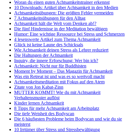
Woran du einen guten Achtsamkeitstrainer erkennst
10 Downloads: Artikel über Achtsamkeit in den Medien
Achtsamkeitsübungen: Die größten Fehler vermeiden
7 Achtsamkeitsübungen für den Alltag
Achtsamkeit hält die Welt vom Denken ab!?
Die fünf Hindernisse in der Meditation bewältigen
Humor: Eine wichtige Ressource bei Stress und Schmerzen
4 lesenswerte Artikel zum Thema Achtsamkeit
Glück ist keine Laune des Schicksals
Wie Achtsamkeit deinen Stress als Lehrer reduziert
Die Haltungen der Achtsamkeit
Inquiry, die innere Erforschung: Wer bin ich?
Achtsamkeit: Nicht nur für Buddhisten
Moment by Moment – Das Magazin für Achtsamkeit
Was ein Retreat ist und was es so wertvoll macht
Achtsamkeitsmeditation mit Fokus auf den Atem
Zitate von Jon Kabat-Zinn
MUTTER KOMMT! Wie du mit Achtsamkeit
Verhaltensmuster auflöst
Kinder lernen Achtsamkeit
8 Tipps für mehr Achtsamkeit am Arbeitsplatz
Die tiefe Weisheit des Bodyscan
Die 6 häufigsten Probleme beim Bodyscan und wie du sie
meisterst
10 Irrtümer über Stress und Stressbewältigung