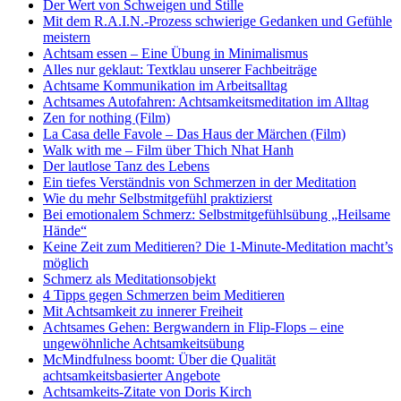
Der Wert von Schweigen und Stille
Mit dem R.A.I.N.-Prozess schwierige Gedanken und Gefühle
meistern
Achtsam essen – Eine Übung in Minimalismus
Alles nur geklaut: Textklau unserer Fachbeiträge
Achtsame Kommunikation im Arbeitsalltag
Achtsames Autofahren: Achtsamkeitsmeditation im Alltag
Zen for nothing (Film)
La Casa delle Favole – Das Haus der Märchen (Film)
Walk with me – Film über Thich Nhat Hanh
Der lautlose Tanz des Lebens
Ein tiefes Verständnis von Schmerzen in der Meditation
Wie du mehr Selbstmitgefühl praktizierst
Bei emotionalem Schmerz: Selbstmitgefühlsübung „Heilsame
Hände“
Keine Zeit zum Meditieren? Die 1-Minute-Meditation macht’s
möglich
Schmerz als Meditationsobjekt
4 Tipps gegen Schmerzen beim Meditieren
Mit Achtsamkeit zu innerer Freiheit
Achtsames Gehen: Bergwandern in Flip-Flops – eine
ungewöhnliche Achtsamkeitsübung
McMindfulness boomt: Über die Qualität
achtsamkeitsbasierter Angebote
Achtsamkeits-Zitate von Doris Kirch