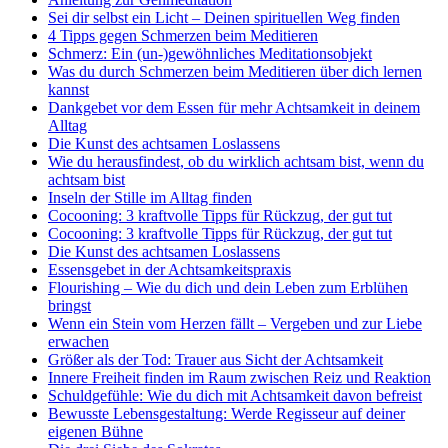
Sei dir selbst ein Licht – Deinen spirituellen Weg finden
4 Tipps gegen Schmerzen beim Meditieren
Schmerz: Ein (un-)gewöhnliches Meditationsobjekt
Was du durch Schmerzen beim Meditieren über dich lernen
kannst
Dankgebet vor dem Essen für mehr Achtsamkeit in deinem
Alltag
Die Kunst des achtsamen Loslassens
Wie du herausfindest, ob du wirklich achtsam bist, wenn du
achtsam bist
Inseln der Stille im Alltag finden
Cocooning: 3 kraftvolle Tipps für Rückzug, der gut tut
Cocooning: 3 kraftvolle Tipps für Rückzug, der gut tut
Die Kunst des achtsamen Loslassens
Essensgebet in der Achtsamkeitspraxis
Flourishing – Wie du dich und dein Leben zum Erblühen
bringst
Wenn ein Stein vom Herzen fällt – Vergeben und zur Liebe
erwachen
Größer als der Tod: Trauer aus Sicht der Achtsamkeit
Innere Freiheit finden im Raum zwischen Reiz und Reaktion
Schuldgefühle: Wie du dich mit Achtsamkeit davon befreist
Bewusste Lebensgestaltung: Werde Regisseur auf deiner
eigenen Bühne