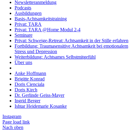
Newsletteranmeldung
Podcasts
Ausbildungen
Basis-Achtsamkeitstraining
Privat: TARA
Privat: TARA @Home Modul 2-4
Seminare
Privat: Schweige-Retreat: Achtsamkeit in der Stille erfahren
Fortbildung: Traumasensitive Achtsamkeit bei emotionalem
Stress und Depression
Weiterbildung: Achtsames Selbstmitgefühl
Über uns
Anke Hoffmann
Brigitte Konrad
Doris Cienciala
Doris Kirch
Dr. Gerlinde Geiss-Mayer
Ingrid Berger
Ishtar Heidemarie Kosanke
Instagram
Page load link
Nach oben