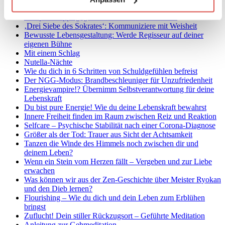
Achtsamkeitsmeditation um?
3 Expertentipps gegen Unruhe in der Meditation
‚Drei Siebe des Sokrates‘: Kommuniziere mit Weisheit
Bewusste Lebensgestaltung: Werde Regisseur auf deiner
eigenen Bühne
Mit einem Schlag
Nutella-Nächte
Wie du dich in 6 Schritten von Schuldgefühlen befreist
Der NGG-Modus: Brandbeschleuniger für Unzufriedenheit
Energievampire!? Übernimm Selbstverantwortung für deine
Lebenskraft
Du bist pure Energie! Wie du deine Lebenskraft bewahrst
Innere Freiheit finden im Raum zwischen Reiz und Reaktion
Selfcare – Psychische Stabilität nach einer Corona-Diagnose
Größer als der Tod: Trauer aus Sicht der Achtsamkeit
Tanzen die Winde des Himmels noch zwischen dir und
deinem Leben?
Wenn ein Stein vom Herzen fällt – Vergeben und zur Liebe
erwachen
Was können wir aus der Zen-Geschichte über Meister Ryokan
und den Dieb lernen?
Flourishing – Wie du dich und dein Leben zum Erblühen
bringst
Zuflucht! Dein stiller Rückzugsort – Geführte Meditation
Anleitung zur Gehmeditation