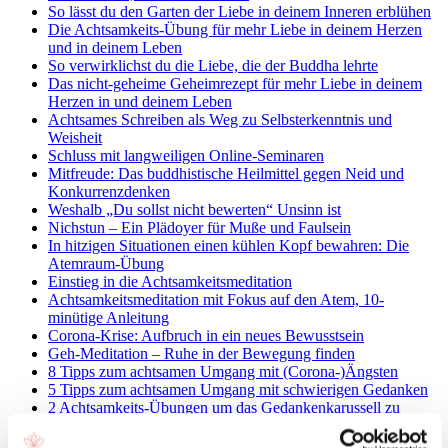
So lässt du den Garten der Liebe in deinem Inneren erblühen
Die Achtsamkeits-Übung für mehr Liebe in deinem Herzen
und in deinem Leben
So verwirklichst du die Liebe, die der Buddha lehrte
Das nicht-geheime Geheimrezept für mehr Liebe in deinem
Herzen in und deinem Leben
Achtsames Schreiben als Weg zu Selbsterkenntnis und
Weisheit
Schluss mit langweiligen Online-Seminaren
Mitfreude: Das buddhistische Heilmittel gegen Neid und
Konkurrenzdenken
Weshalb „Du sollst nicht bewerten“ Unsinn ist
Nichstun – Ein Plädoyer für Muße und Faulsein
In hitzigen Situationen einen kühlen Kopf bewahren: Die
Atemraum-Übung
Einstieg in die Achtsamkeitsmeditation
Achtsamkeitsmeditation mit Fokus auf den Atem, 10-
minütige Anleitung
Corona-Krise: Aufbruch in ein neues Bewusstsein
Geh-Meditation – Ruhe in der Bewegung finden
8 Tipps zum achtsamen Umgang mit (Corona-)Ängsten
5 Tipps zum achtsamen Umgang mit schwierigen Gedanken
2 Achtsamkeits-Übungen um das Gedankenkarussell zu
stoppen
Genieße mal Ruhe im Kopf mit dieser angeleiteten