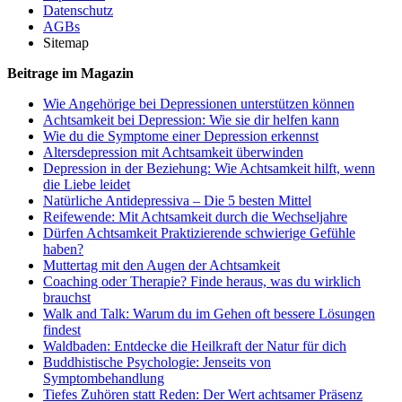
Datenschutz
AGBs
Sitemap
Beitrage im Magazin
Wie Angehörige bei Depressionen unterstützen können
Achtsamkeit bei Depression: Wie sie dir helfen kann
Wie du die Symptome einer Depression erkennst
Altersdepression mit Achtsamkeit überwinden
Depression in der Beziehung: Wie Achtsamkeit hilft, wenn
die Liebe leidet
Natürliche Antidepressiva – Die 5 besten Mittel
Reifewende: Mit Achtsamkeit durch die Wechseljahre
Dürfen Achtsamkeit Praktizierende schwierige Gefühle
haben?
Muttertag mit den Augen der Achtsamkeit
Coaching oder Therapie? Finde heraus, was du wirklich
brauchst
Walk and Talk: Warum du im Gehen oft bessere Lösungen
findest
Waldbaden: Entdecke die Heilkraft der Natur für dich
Buddhistische Psychologie: Jenseits von
Symptombehandlung
Tiefes Zuhören statt Reden: Der Wert achtsamer Präsenz