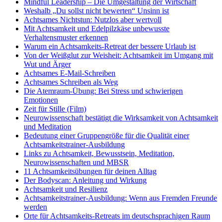
Mindful Leadership – Die Umgestaltung der Wirtschaft
Weshalb „Du sollst nicht bewerten“ Unsinn ist
Achtsames Nichtstun: Nutzlos aber wertvoll
Mit Achtsamkeit und Edelpilzkäse unbewusste
Verhaltensmuster erkennen
Warum ein Achtsamkeits-Retreat der bessere Urlaub ist
Von der Weißglut zur Weisheit: Achtsamkeit im Umgang mit
Wut und Ärger
Achtsames E-Mail-Schreiben
Achtsames Schreiben als Weg
Die Atemraum-Übung: Bei Stress und schwierigen
Emotionen
Zeit für Stille (Film)
Neurowissenschaft bestätigt die Wirksamkeit von Achtsamkeit
und Meditation
Bedeutung einer Gruppengröße für die Qualität einer
Achtsamkeitstrainer-Ausbildung
Links zu Achtsamkeit, Bewusstsein, Meditation,
Neurowissenschaften und MBSR
11 Achtsamkeitsübungen für deinen Alltag
Der Bodyscan: Anleitung und Wirkung
Achtsamkeit und Resilienz
Achtsamkeitstrainer-Ausbildung: Wenn aus Fremden Freunde
werden
Orte für Achtsamkeits-Retreats im deutschsprachigen Raum