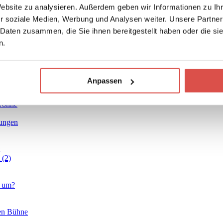
Website zu analysieren. Außerdem geben wir Informationen zu I
r soziale Medien, Werbung und Analysen weiter. Unsere Partner
 Daten zusammen, die Sie ihnen bereitgestellt haben oder die s
n
smeditation
n.
 zum Ausdruck
 Deine Bedürfnisse ausdrücken
Anpassen
eine Top 8
erview mit Gabriele Lindemann
 Tonne
bungen
 (2)
n um?
nen Bühne