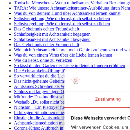
Toxische Menschen – Wenn unheilsames Verhalten Beziehungen
TARA: Wie unsere Achtsamkeitstrainer-Ausbildung ihren Na
Was du von deinem Hund über Achtsamkeit lernen kannst
Selbstvergebung: Wie du lernst, dich selbst zu lieben
Selbstvergebung: Wie du lernst, dich selbst zu lieben
Das Geheimnis echter Freundschaft
Schlaflosigkeit mit Achtsamkeit begegnen
Schlaflosigkeit mit Achtsamkeit begegnen
Das Geheimnis echter Freundschaft
Wie mich Achtsamkeit lehrte, mein Gehirn zu benutzen und wa
Was du von einem Virus über die Liebe lernen kannst
Wie du liebst, ohne zu verletzen
So lässt du den Garten der Liebe in deinem Inneren erblühen
Die Achtsamkeits-Übung für mehr Liebe in deinem Herzen un
So verwirklichst du die Liebe, die der Buddha lehrte
Das nicht-geheime Geheimrezept für mehr Liebe in deinem He
Achtsames Schreiben als Weg zu Selbsterkenntnis und Weishei
Schluss mit langweiligen Online-Seminaren
Mitfreude: Das buddhistische Heilmittel gegen Neid und Kon
Zustimmung
Weshalb „Du sollst nicht bewerten“ Unsinn ist
Nichstun – Ein Plädoyer für Muße und Faulsein
In hitzigen Situationen einen kühlen Kopf bewahren: Die At
Einstieg in die Achtsamkeitsmeditation
Diese Webseite verwendet 
Achtsamkeitsmeditation mit Fokus auf den Atem, 10- minütige
Wir verwenden Cookies, um I
Corona-Krise: Aufbruch in ein neues Bewusstsein