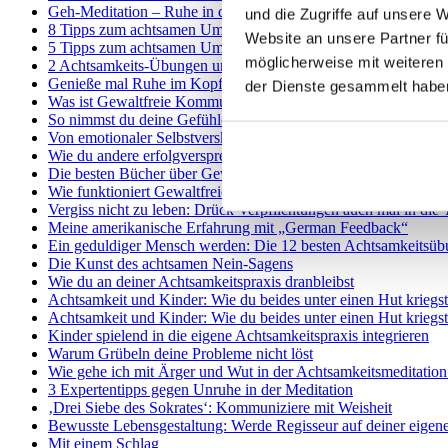
Geh-Meditation – Ruhe in der Bewegung finden
und die Zugriffe auf unsere 
8 Tipps zum achtsamen Umgang mit (Corona-)Ängsten
Website an unsere Partner fü
5 Tipps zum achtsamen Umgang mit schwierigen Gedanken
möglicherweise mit weiteren
2 Achtsamkeits-Übungen um das Gedankenkarussell zu stoppe
Genieße mal Ruhe im Kopf mit dieser angeleiteten Achtsamkeit
der Dienste gesammelt habe
Was ist Gewaltfreie Kommunikation? Teil 1: Einführung
So nimmst du deine Gefühle wahr und bringst sie authentisch
Von emotionaler Selbstversklavung zu emotionaler Befreiung:
Wie du andere erfolgversprechend um etwas bittest
Die besten Bücher über Gewaltfreie Kommunikation (GfK): M
Wie funktioniert Gewaltfreie Kommunikation im Business? Int
Vergiss nicht zu leben: Drück Verpflichtungen auch mal in die
Meine amerikanische Erfahrung mit „German Feedback“
Ein geduldiger Mensch werden: Die 12 besten Achtsamkeitsü
Die Kunst des achtsamen Nein-Sagens
Wie du an deiner Achtsamkeitspraxis dranbleibst
Achtsamkeit und Kinder: Wie du beides unter einen Hut kriegst
Achtsamkeit und Kinder: Wie du beides unter einen Hut kriegst
Kinder spielend in die eigene Achtsamkeitspraxis integrieren
Warum Grübeln deine Probleme nicht löst
Wie gehe ich mit Ärger und Wut in der Achtsamkeitsmeditatio
3 Expertentipps gegen Unruhe in der Meditation
‚Drei Siebe des Sokrates‘: Kommuniziere mit Weisheit
Bewusste Lebensgestaltung: Werde Regisseur auf deiner eige
Mit einem Schlag