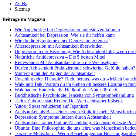
AGBs
Sitemap
Beitrage im Magazin
Wie Angehörige bei Depressionen unterstützen können
Achtsamkeit bei Depression: Wie sie dir helfen kann
Wie du die Symptome einer Depression erkennst
Altersdepression mit Achtsamkeit überwinden
Depression in der Beziehung: Wie Achtsamkeit hilft, wenn die 
Natürliche Antidepressiva – Die 5 besten Mittel
Reifewende: Mit Achtsamkeit durch die Wechseljahre
Dürfen Achtsamkeit Praktizierende schwierige Gefühle haben?
Muttertag mit den Augen der Achtsamkeit
Coaching oder Therapie? Finde heraus, was du wirklich brauch
Walk and Talk: Warum du im Gehen oft bessere Lösungen find
Waldbaden: Entdecke die Heilkraft der Natur für dich
Buddhistische Psychologie: Jenseits von Symptombehandlung
Tiefes Zuhören statt Reden: Der Wert achtsamer Präsenz
Yutori: Stress reduzieren auf Japanisch
Achtsamkeit als Basis einer neuen Ethik für mehr Menschlichke
Depression: Symptome lindern durch Achtsamkeit
Achtsamkeitstrainer-Online-Ausbildung: Genauso gut wie Präs
Ubuntu: Eine Philosophie, die uns lehrt, was Menschsein bedeu
Toxische Menschen – Wenn Beziehungen zur Belastungsprobe