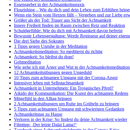
Essensgebet in der Achtsamkeitspraxis
Flourishing – Wie du dich und dein Leben zum Erblühen bring
Wenn ein Stein vom Herzen fällt – Vergeben und zur Liebe er
Größer als der Tod: Trauer aus Sicht der Achtsamkeit
Innere Freiheit finden im Raum zwischen Reiz und Reaktion
Schuldgefühle: Wie du dich mit Achtsamkeit davon befreist
Bewusste Lebensgestaltung: Werde Regisseur auf deiner eige
Die drei Siebe des Sokrates
3 Tipps gegen Unruhe in der Meditation
Achtsamkeitsmeditation: So meditierst du richtig
Achtsamkeit: So bleibst du dran!
Gehmeditation
Wie gehe ich mit Ärger und Wut in der Achtsamkeitsmeditatio
12 Achtsamkeitsübungen gegen Ungeduld
10 Tipps zum achtsamen Umgang mit der Corona-Angst
Intensiver leben mit Selbstachtsamkeit
Achtsamkeit in Unternehmen: Ein Trojanisches Pferd?
Aikido der Kommunikation: Die Kunst des achtsamen Redens
Mitgefühl in den Alltag bringen
2 Achtsamkeitsübungen um Ruhe ins Grübeln zu bringen
5 Tipps zum achtsamen Umgang mit schwierigen Gedanken
Achtsamkeitstag zu Hause
Verloren in der Krise: So findest du deine Achtsamkeit wieder
Filmtipp: ‚Der letzte Dalai Lama?‘
Tagebuch einer Achtsamkeitslehrerin in der Corona-Krise