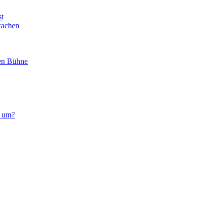
st
wachen
nen Bühne
n um?