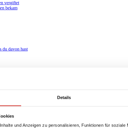
 vergiftet
men bekam
s du davon hast
d in deinem Leben
rzen in und deinem Leben
t
kurrenzdenken
Details
emraum-Übung
Cookies
 Anleitung
nhalte und Anzeigen zu personalisieren, Funktionen für soziale