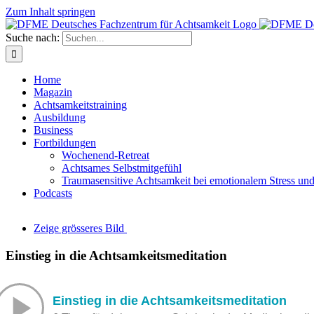
Zum Inhalt springen
Suche nach:
Home
Magazin
Achtsamkeitstraining
Ausbildung
Business
Fortbildungen
Wochenend-Retreat
Achtsames Selbstmitgefühl
Traumasensitive Achtsamkeit bei emotionalem Stress un
Podcasts
Zeige grösseres Bild
Einstieg in die Achtsamkeitsmeditation