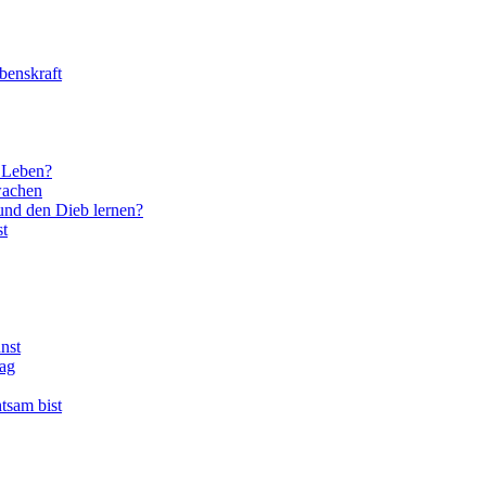
benskraft
 Leben?
wachen
und den Dieb lernen?
st
nst
tag
tsam bist