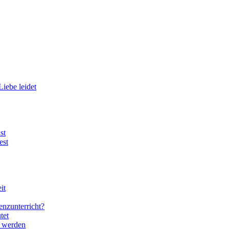
Liebe leidet
st
est
it
enzunterricht?
tet
 werden