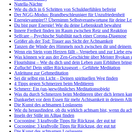
Nutella-Nächte
Wie du dich in 6 Schritten von Schuldgefühlen befreist
Der NGG-Modus: Brandbeschleuniger für Unzufriedenheit
Energievampire!? Übernimm Selbstverantwortung für deine Le
Du bist pure Energie! Wie du deine Lebenskraft bewahrst
Innere Freiheit finden im Raum zwischen Reiz und Reaktion
Selfcare – Psychische Stabilität nach einer Corona-Diagnose
Größer als der Tod: Trauer aus Sicht der Achtsamkeit
Tanzen die Winde des Himmels noch zwischen dir und deinem
Wenn ein Stein vom Herzen fällt – Vergeben und zur Liebe er
Was können wir aus der Zen-Geschichte über Meister Ryokan 
Flourishing – Wie du dich und dein Leben zum Erblühen bring
Zuflucht! Dein stiller Rückzugsort – Geführte Meditation
Anleitung zur Gehmeditation
Sei dir selbst ein Licht – Deinen spirituellen Weg finden
4 Tipps gegen Schmerzen beim Meditieren
Schmerz: Ein (un-)gewöhnliches Meditationsobjekt
Was du durch Schmerzen beim Meditieren über dich lernen kan
Dankgebet vor dem Essen für mehr Achtsamkeit in deinem All
Die Kunst des achtsamen Loslassens
Wie du herausfindest, ob du wirklich achtsam bist, wenn du ach
Inseln der Stille im Alltag finden
Cocooning: 3 kraftvolle Tipps für Rückzug, der gut tut
Cocooning: 3 kraftvolle Tipps für Rückzug, der gut tut
Die Kunst des achtsamen Loslassens