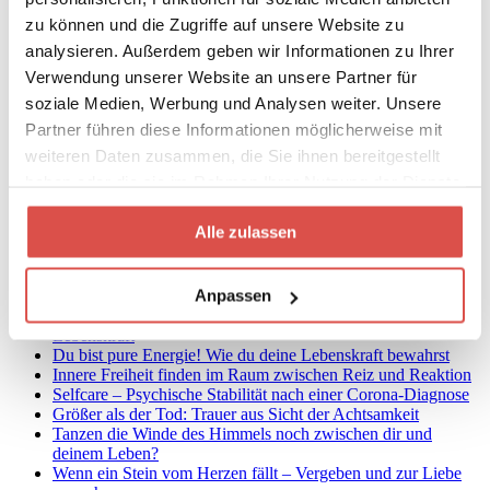
Achtsamkeit und Kinder: Wie du beides unter einen Hut
kriegst
zu können und die Zugriffe auf unsere Website zu
Achtsamkeit und Kinder: Wie du beides unter einen Hut
analysieren. Außerdem geben wir Informationen zu Ihrer
kriegst (2)
Verwendung unserer Website an unsere Partner für
Kinder spielend in die eigene Achtsamkeitspraxis integrieren
Warum Grübeln deine Probleme nicht löst
soziale Medien, Werbung und Analysen weiter. Unsere
Wie gehe ich mit Ärger und Wut in der
Partner führen diese Informationen möglicherweise mit
Achtsamkeitsmeditation um?
weiteren Daten zusammen, die Sie ihnen bereitgestellt
3 Expertentipps gegen Unruhe in der Meditation
‚Drei Siebe des Sokrates‘: Kommuniziere mit Weisheit
haben oder die sie im Rahmen Ihrer Nutzung der Dienste
Bewusste Lebensgestaltung: Werde Regisseur auf deiner
gesammelt haben.
eigenen Bühne
Alle zulassen
Mit einem Schlag
Nutella-Nächte
Wie du dich in 6 Schritten von Schuldgefühlen befreist
Anpassen
Der NGG-Modus: Brandbeschleuniger für Unzufriedenheit
Energievampire!? Übernimm Selbstverantwortung für deine
Lebenskraft
Du bist pure Energie! Wie du deine Lebenskraft bewahrst
Innere Freiheit finden im Raum zwischen Reiz und Reaktion
Selfcare – Psychische Stabilität nach einer Corona-Diagnose
Größer als der Tod: Trauer aus Sicht der Achtsamkeit
Tanzen die Winde des Himmels noch zwischen dir und
deinem Leben?
Wenn ein Stein vom Herzen fällt – Vergeben und zur Liebe