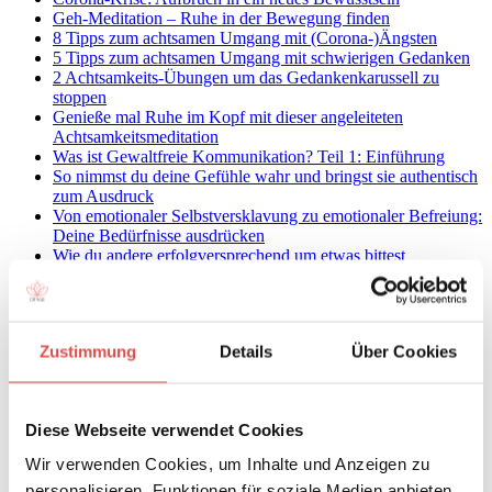
Geh-Meditation – Ruhe in der Bewegung finden
8 Tipps zum achtsamen Umgang mit (Corona-)Ängsten
5 Tipps zum achtsamen Umgang mit schwierigen Gedanken
2 Achtsamkeits-Übungen um das Gedankenkarussell zu
stoppen
Genieße mal Ruhe im Kopf mit dieser angeleiteten
Achtsamkeitsmeditation
Was ist Gewaltfreie Kommunikation? Teil 1: Einführung
So nimmst du deine Gefühle wahr und bringst sie authentisch
zum Ausdruck
Von emotionaler Selbstversklavung zu emotionaler Befreiung:
Deine Bedürfnisse ausdrücken
Wie du andere erfolgversprechend um etwas bittest
Die besten Bücher über Gewaltfreie Kommunikation (GfK):
Meine Top 8
Wie funktioniert Gewaltfreie Kommunikation im Business?
Interview mit Gabriele Lindemann
Zustimmung
Details
Über Cookies
Vergiss nicht zu leben: Drück Verpflichtungen auch mal in die
Tonne
Meine amerikanische Erfahrung mit „German Feedback“
Ein geduldiger Mensch werden: Die 12 besten
Diese Webseite verwendet Cookies
Achtsamkeitsübungen
Die Kunst des achtsamen Nein-Sagens
Wir verwenden Cookies, um Inhalte und Anzeigen zu
Wie du an deiner Achtsamkeitspraxis dranbleibst
personalisieren, Funktionen für soziale Medien anbieten