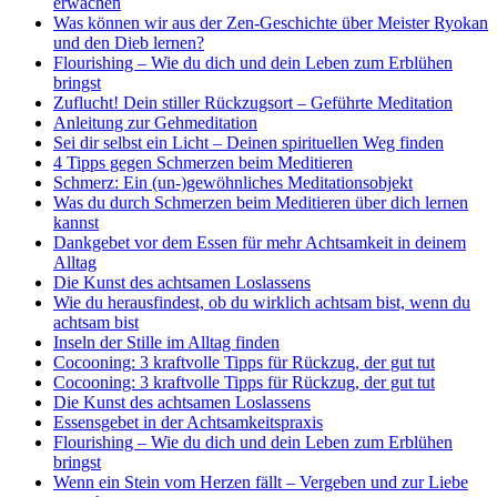
erwachen
Was können wir aus der Zen-Geschichte über Meister Ryokan
und den Dieb lernen?
Flourishing – Wie du dich und dein Leben zum Erblühen
bringst
Zuflucht! Dein stiller Rückzugsort – Geführte Meditation
Anleitung zur Gehmeditation
Sei dir selbst ein Licht – Deinen spirituellen Weg finden
4 Tipps gegen Schmerzen beim Meditieren
Schmerz: Ein (un-)gewöhnliches Meditationsobjekt
Was du durch Schmerzen beim Meditieren über dich lernen
kannst
Dankgebet vor dem Essen für mehr Achtsamkeit in deinem
Alltag
Die Kunst des achtsamen Loslassens
Wie du herausfindest, ob du wirklich achtsam bist, wenn du
achtsam bist
Inseln der Stille im Alltag finden
Cocooning: 3 kraftvolle Tipps für Rückzug, der gut tut
Cocooning: 3 kraftvolle Tipps für Rückzug, der gut tut
Die Kunst des achtsamen Loslassens
Essensgebet in der Achtsamkeitspraxis
Flourishing – Wie du dich und dein Leben zum Erblühen
bringst
Wenn ein Stein vom Herzen fällt – Vergeben und zur Liebe