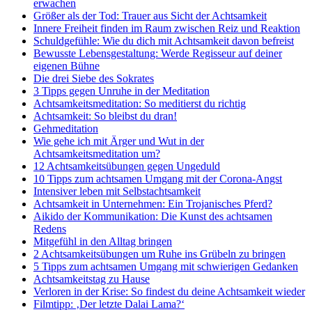
erwachen
Größer als der Tod: Trauer aus Sicht der Achtsamkeit
Innere Freiheit finden im Raum zwischen Reiz und Reaktion
Schuldgefühle: Wie du dich mit Achtsamkeit davon befreist
Bewusste Lebensgestaltung: Werde Regisseur auf deiner
eigenen Bühne
Die drei Siebe des Sokrates
3 Tipps gegen Unruhe in der Meditation
Achtsamkeitsmeditation: So meditierst du richtig
Achtsamkeit: So bleibst du dran!
Gehmeditation
Wie gehe ich mit Ärger und Wut in der
Achtsamkeitsmeditation um?
12 Achtsamkeitsübungen gegen Ungeduld
10 Tipps zum achtsamen Umgang mit der Corona-Angst
Intensiver leben mit Selbstachtsamkeit
Achtsamkeit in Unternehmen: Ein Trojanisches Pferd?
Aikido der Kommunikation: Die Kunst des achtsamen
Redens
Mitgefühl in den Alltag bringen
2 Achtsamkeitsübungen um Ruhe ins Grübeln zu bringen
5 Tipps zum achtsamen Umgang mit schwierigen Gedanken
Achtsamkeitstag zu Hause
Verloren in der Krise: So findest du deine Achtsamkeit wieder
Filmtipp: ‚Der letzte Dalai Lama?‘