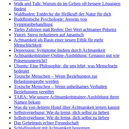
Walk and Talk: Warum du im Gehen oft bessere Lösungen
findest
Waldbaden: Entdecke die Heilkraft der Natur für dich
Buddhistische Psychologie: Jenseits von
Symptombehandlung
Tiefes Zuhören statt Reden: Der Wert achtsamer Präsenz
Yutori: Stress reduzieren auf Japanisch
Achtsamkeit als Basis einer neuen Ethik für mehr
Menschlichkeit
Depression: Symptome lindern durch Achtsamkeit
Achtsamkeitstrainer-Online-Ausbildung: Genauso gut wie
Präsenzunterricht?
Ubuntu: Eine Philosophie, die uns lehrt, was Menschsein
bedeutet
Toxische Menschen – Wenn Beziehungen zur
Belastungsprobe werden
Toxische Menschen – Wenn unheilsames Verhalten
Beziehungen vergiftet
TARA: Wie unsere Achtsamkeitstrainer-Ausbildung ihren
Namen bekam
Was du von deinem Hund über Achtsamkeit lernen kannst
Selbstvergebung: Wie du lernst, dich selbst zu lieben
Selbstvergebung: Wie du lernst, dich selbst zu lieben
Das Geheimnis echter Freundschaft
Schlaflosigkeit mit Achtsamkeit begegnen