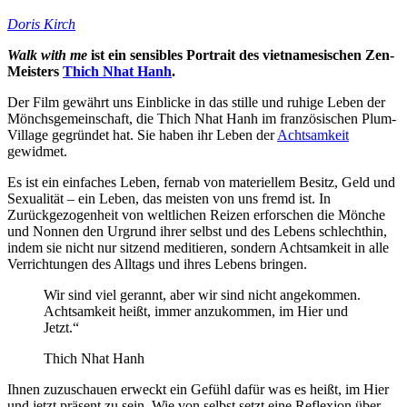
Doris Kirch
Walk with me
ist ein sensibles Portrait des vietnamesischen Zen-
Meisters
Thich Nhat Hanh
.
Der Film gewährt uns Einblicke in das stille und ruhige Leben der
Mönchsgemeinschaft, die Thich Nhat Hanh im französischen Plum-
Village gegründet hat. Sie haben ihr Leben der
Achtsamkeit
gewidmet.
Es ist ein einfaches Leben, fernab von materiellem Besitz, Geld und
Sexualität – ein Leben, das meisten von uns fremd ist. In
Zurückgezogenheit von weltlichen Reizen erforschen die Mönche
und Nonnen den Urgrund ihrer selbst und des Lebens schlechthin,
indem sie nicht nur sitzend meditieren, sondern Achtsamkeit in alle
Verrichtungen des Alltags und ihres Lebens bringen.
Wir sind viel gerannt, aber wir sind nicht angekommen.
Achtsamkeit heißt, immer anzukommen, im Hier und
Jetzt.“
Thich Nhat Hanh
Ihnen zuzuschauen erweckt ein Gefühl dafür was es heißt, im Hier
und jetzt präsent zu sein. Wie von selbst setzt eine Reflexion über