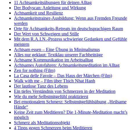
11 Achtsamkeitsübungen für deinen Alltag
Der Bodyscan: Anleitung und Wirkung
Achtsamkeit und Resilienz
Achtsamkeitstrainer-Ausbildung: Wenn aus Fremden Freunde
werden
Orte für Achtsamkeits-Retreats im deutschsprachigen Raum
Der Wert von Schweigen und Stille
Mit dem R.A.I.N.-Prozess schwierige Gedanken und Gefühle
meistern
Achtsam essen – Eine Übung in Minimalismus
Alles nur geklaut: Textklau unserer Fachbeiträge
Achtsame Kommunikation im Arbeitsalltag
Achtsames Autofahren: Achtsamkeitsmeditation im Alltag
Zen for nothing (Film)
La Casa delle Favole – Das Haus der Märchen (Film)
Walk with me – Film über Thich Nhat Hanh
Der lautlose Tanz des Lebens
Ein tiefes Verständnis von Schmerzen in der Meditation
Wie du mehr Selbstmitgefühl praktizierst
Bei emotionalem Schmerz: Selbstmitgefühlsübung „Heilsame
Hände“
Keine Zeit zum Meditieren? Die 1-Minute-Meditation macht’s
möglich
Schmerz als Meditationsobjekt
4 Tipps gegen Schmerzen beim Meditieren