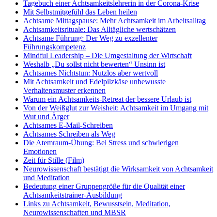
Tagebuch einer Achtsamkeitslehrerin in der Corona-Krise
Mit Selbstmitgefühl das Leben heilen
Achtsame Mittagspause: Mehr Achtsamkeit im Arbeitsalltag
Achtsamkeitsrituale: Das Alltägliche wertschätzen
Achtsame Führung: Der Weg zu exzellenter
Führungskompetenz
Mindful Leadership – Die Umgestaltung der Wirtschaft
Weshalb „Du sollst nicht bewerten“ Unsinn ist
Achtsames Nichtstun: Nutzlos aber wertvoll
Mit Achtsamkeit und Edelpilzkäse unbewusste
Verhaltensmuster erkennen
Warum ein Achtsamkeits-Retreat der bessere Urlaub ist
Von der Weißglut zur Weisheit: Achtsamkeit im Umgang mit
Wut und Ärger
Achtsames E-Mail-Schreiben
Achtsames Schreiben als Weg
Die Atemraum-Übung: Bei Stress und schwierigen
Emotionen
Zeit für Stille (Film)
Neurowissenschaft bestätigt die Wirksamkeit von Achtsamkeit
und Meditation
Bedeutung einer Gruppengröße für die Qualität einer
Achtsamkeitstrainer-Ausbildung
Links zu Achtsamkeit, Bewusstsein, Meditation,
Neurowissenschaften und MBSR