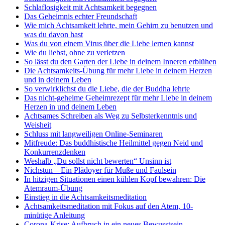
Schlaflosigkeit mit Achtsamkeit begegnen
Das Geheimnis echter Freundschaft
Wie mich Achtsamkeit lehrte, mein Gehirn zu benutzen und
was du davon hast
Was du von einem Virus über die Liebe lernen kannst
Wie du liebst, ohne zu verletzen
So lässt du den Garten der Liebe in deinem Inneren erblühen
Die Achtsamkeits-Übung für mehr Liebe in deinem Herzen
und in deinem Leben
So verwirklichst du die Liebe, die der Buddha lehrte
Das nicht-geheime Geheimrezept für mehr Liebe in deinem
Herzen in und deinem Leben
Achtsames Schreiben als Weg zu Selbsterkenntnis und
Weisheit
Schluss mit langweiligen Online-Seminaren
Mitfreude: Das buddhistische Heilmittel gegen Neid und
Konkurrenzdenken
Weshalb „Du sollst nicht bewerten“ Unsinn ist
Nichstun – Ein Plädoyer für Muße und Faulsein
In hitzigen Situationen einen kühlen Kopf bewahren: Die
Atemraum-Übung
Einstieg in die Achtsamkeitsmeditation
Achtsamkeitsmeditation mit Fokus auf den Atem, 10-
minütige Anleitung
Corona-Krise: Aufbruch in ein neues Bewusstsein