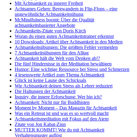
Mit Achtsamkeit zu innerer Freiheit
Achtsames Gehen: Bergwandern in Flip-Flops – eine
ungewöhnliche Achtsamkeitsübung
McMindfulness boomt: Über die Qualität
achtsamkeitsbasierter Angebote
Achtsamkeits-Zitate von Doris Kirch
Woran du einen guten Achtsamkeitstrainer erkennst
10 Downloads: Artikel über Achtsamkeit in den Medien
Achtsamkeitsübungen: Die größten Fehler vermeiden
7 Achtsamkeitsübungen für den Alltag
Achtsamkeit hält die Welt vom Denken ab!?
Die fünf Hindernisse in der Meditation bewältigen
Humor: Eine wichtige Ressource bei Stress und Schmerzen
4 lesenswerte Artikel zum Thema Achtsamkeit
Glück ist keine Laune des Schicksals
Wie Achtsamkeit deinen Stress als Lehrer reduziert
Die Haltungen der Achtsamkeit
Inquiry, die innere Erforschung: Wer bin ich?
Achtsamkeit: Nicht nur für Buddhisten
Moment by Moment – Das Magazin für Achtsamkeit
Was ein Retreat ist und was es so wertvoll macht
Achtsamkeitsmeditation mit Fokus auf den Atem
Zitate von Jon Kabat-Zinn
MUTTER KOMMT! Wie du mit Achtsamkeit
Verhaltensmuster auflöst