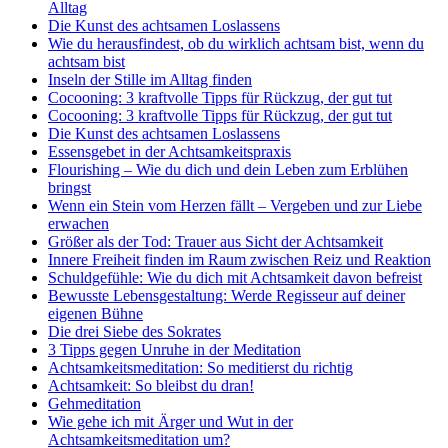
Alltag
Die Kunst des achtsamen Loslassens
Wie du herausfindest, ob du wirklich achtsam bist, wenn du
achtsam bist
Inseln der Stille im Alltag finden
Cocooning: 3 kraftvolle Tipps für Rückzug, der gut tut
Cocooning: 3 kraftvolle Tipps für Rückzug, der gut tut
Die Kunst des achtsamen Loslassens
Essensgebet in der Achtsamkeitspraxis
Flourishing – Wie du dich und dein Leben zum Erblühen
bringst
Wenn ein Stein vom Herzen fällt – Vergeben und zur Liebe
erwachen
Größer als der Tod: Trauer aus Sicht der Achtsamkeit
Innere Freiheit finden im Raum zwischen Reiz und Reaktion
Schuldgefühle: Wie du dich mit Achtsamkeit davon befreist
Bewusste Lebensgestaltung: Werde Regisseur auf deiner
eigenen Bühne
Die drei Siebe des Sokrates
3 Tipps gegen Unruhe in der Meditation
Achtsamkeitsmeditation: So meditierst du richtig
Achtsamkeit: So bleibst du dran!
Gehmeditation
Wie gehe ich mit Ärger und Wut in der
Achtsamkeitsmeditation um?