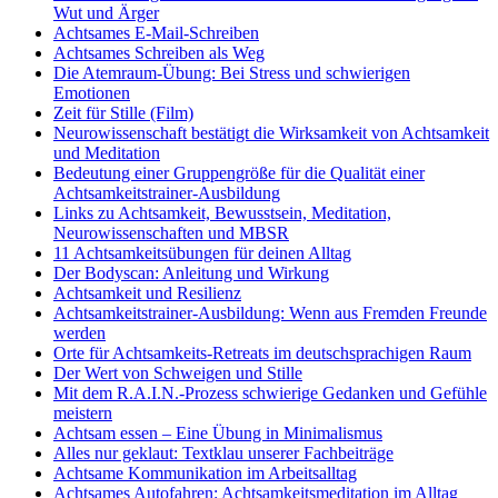
Wut und Ärger
Achtsames E-Mail-Schreiben
Achtsames Schreiben als Weg
Die Atemraum-Übung: Bei Stress und schwierigen
Emotionen
Zeit für Stille (Film)
Neurowissenschaft bestätigt die Wirksamkeit von Achtsamkeit
und Meditation
Bedeutung einer Gruppengröße für die Qualität einer
Achtsamkeitstrainer-Ausbildung
Links zu Achtsamkeit, Bewusstsein, Meditation,
Neurowissenschaften und MBSR
11 Achtsamkeitsübungen für deinen Alltag
Der Bodyscan: Anleitung und Wirkung
Achtsamkeit und Resilienz
Achtsamkeitstrainer-Ausbildung: Wenn aus Fremden Freunde
werden
Orte für Achtsamkeits-Retreats im deutschsprachigen Raum
Der Wert von Schweigen und Stille
Mit dem R.A.I.N.-Prozess schwierige Gedanken und Gefühle
meistern
Achtsam essen – Eine Übung in Minimalismus
Alles nur geklaut: Textklau unserer Fachbeiträge
Achtsame Kommunikation im Arbeitsalltag
Achtsames Autofahren: Achtsamkeitsmeditation im Alltag