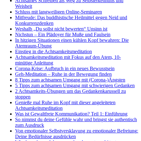
Achtsames Schreiben als Weg zu Selbsterkenntnis und
Weisheit
Schluss mit langweiligen Online-Seminaren
Mitfreude: Das buddhistische Heilmittel gegen Neid und
Konkurrenzdenken
Weshalb „Du sollst nicht bewerten“ Unsinn ist
Nichstun – Ein Plädoyer für Muße und Faulsein
In hitzigen Situationen einen kühlen Kopf bewahren: Die
Atemraum-Übung
Einstieg in die Achtsamkeitsmeditation
Achtsamkeitsmeditation mit Fokus auf den Atem, 10-
minütige Anleitung
Corona-Krise: Aufbruch in ein neues Bewusstsein
Geh-Meditation – Ruhe in der Bewegung finden
8 Tipps zum achtsamen Umgang mit (Corona-)Ängsten
5 Tipps zum achtsamen Umgang mit schwierigen Gedanken
2 Achtsamkeits-Übungen um das Gedankenkarussell zu
stoppen
Genieße mal Ruhe im Kopf mit dieser angeleiteten
Achtsamkeitsmeditation
Was ist Gewaltfreie Kommunikation? Teil 1: Einführung
So nimmst du deine Gefühle wahr und bringst sie authentisch
zum Ausdruck
Von emotionaler Selbstversklavung zu emotionaler Befreiung:
Deine Bedürfnisse ausdrücken