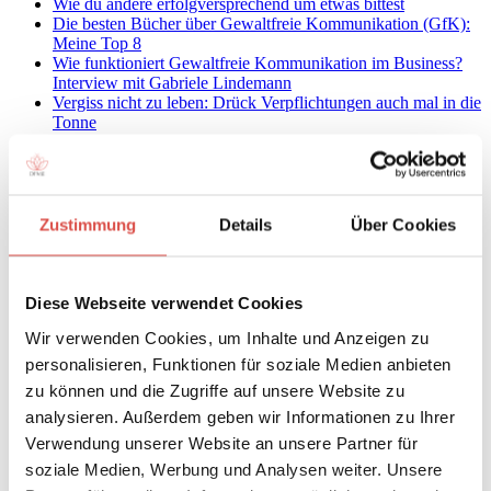
Wie du andere erfolgversprechend um etwas bittest
Die besten Bücher über Gewaltfreie Kommunikation (GfK):
Meine Top 8
Wie funktioniert Gewaltfreie Kommunikation im Business?
Interview mit Gabriele Lindemann
Vergiss nicht zu leben: Drück Verpflichtungen auch mal in die
Tonne
Meine amerikanische Erfahrung mit „German Feedback“
Ein geduldiger Mensch werden: Die 12 besten
Achtsamkeitsübungen
Die Kunst des achtsamen Nein-Sagens
Wie du an deiner Achtsamkeitspraxis dranbleibst
Zustimmung
Details
Über Cookies
Achtsamkeit und Kinder: Wie du beides unter einen Hut
kriegst
Achtsamkeit und Kinder: Wie du beides unter einen Hut
kriegst (2)
Diese Webseite verwendet Cookies
Kinder spielend in die eigene Achtsamkeitspraxis integrieren
Wir verwenden Cookies, um Inhalte und Anzeigen zu
Warum Grübeln deine Probleme nicht löst
Wie gehe ich mit Ärger und Wut in der
personalisieren, Funktionen für soziale Medien anbieten
Achtsamkeitsmeditation um?
zu können und die Zugriffe auf unsere Website zu
3 Expertentipps gegen Unruhe in der Meditation
analysieren. Außerdem geben wir Informationen zu Ihrer
‚Drei Siebe des Sokrates‘: Kommuniziere mit Weisheit
Bewusste Lebensgestaltung: Werde Regisseur auf deiner
Verwendung unserer Website an unsere Partner für
eigenen Bühne
soziale Medien, Werbung und Analysen weiter. Unsere
Mit einem Schlag