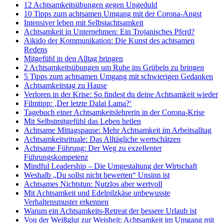
12 Achtsamkeitsübungen gegen Ungeduld
10 Tipps zum achtsamen Umgang mit der Corona-Angst
Intensiver leben mit Selbstachtsamkeit
Achtsamkeit in Unternehmen: Ein Trojanisches Pferd?
Aikido der Kommunikation: Die Kunst des achtsamen
Redens
Mitgefühl in den Alltag bringen
2 Achtsamkeitsübungen um Ruhe ins Grübeln zu bringen
5 Tipps zum achtsamen Umgang mit schwierigen Gedanken
Achtsamkeitstag zu Hause
Verloren in der Krise: So findest du deine Achtsamkeit wieder
Filmtipp: ‚Der letzte Dalai Lama?‘
Tagebuch einer Achtsamkeitslehrerin in der Corona-Krise
Mit Selbstmitgefühl das Leben heilen
Achtsame Mittagspause: Mehr Achtsamkeit im Arbeitsalltag
Achtsamkeitsrituale: Das Alltägliche wertschätzen
Achtsame Führung: Der Weg zu exzellenter
Führungskompetenz
Mindful Leadership – Die Umgestaltung der Wirtschaft
Weshalb „Du sollst nicht bewerten“ Unsinn ist
Achtsames Nichtstun: Nutzlos aber wertvoll
Mit Achtsamkeit und Edelpilzkäse unbewusste
Verhaltensmuster erkennen
Warum ein Achtsamkeits-Retreat der bessere Urlaub ist
Von der Weißglut zur Weisheit: Achtsamkeit im Umgang mit