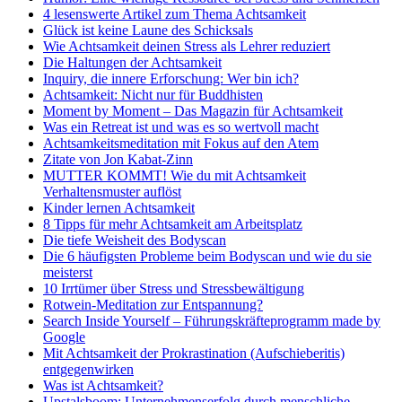
4 lesenswerte Artikel zum Thema Achtsamkeit
Glück ist keine Laune des Schicksals
Wie Achtsamkeit deinen Stress als Lehrer reduziert
Die Haltungen der Achtsamkeit
Inquiry, die innere Erforschung: Wer bin ich?
Achtsamkeit: Nicht nur für Buddhisten
Moment by Moment – Das Magazin für Achtsamkeit
Was ein Retreat ist und was es so wertvoll macht
Achtsamkeitsmeditation mit Fokus auf den Atem
Zitate von Jon Kabat-Zinn
MUTTER KOMMT! Wie du mit Achtsamkeit
Verhaltensmuster auflöst
Kinder lernen Achtsamkeit
8 Tipps für mehr Achtsamkeit am Arbeitsplatz
Die tiefe Weisheit des Bodyscan
Die 6 häufigsten Probleme beim Bodyscan und wie du sie
meisterst
10 Irrtümer über Stress und Stressbewältigung
Rotwein-Meditation zur Entspannung?
Search Inside Yourself – Führungskräfteprogramm made by
Google
Mit Achtsamkeit der Prokrastination (Aufschieberitis)
entgegenwirken
Was ist Achtsamkeit?
Upstalsboom: Unternehmenserfolg durch menschliche