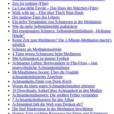
Zen for nothing (Film)
La Casa delle Favole – Das Haus der Märchen (Film)
Walk with me – Film über Thich Nhat Hanh
Der lautlose Tanz des Lebens
Ein tiefes Verständnis von Schmerzen in der Meditation
Wie du mehr Selbstmitgefühl praktizierst
Bei emotionalem Schmerz: Selbstmitgefühlsübung „Heilsame
Hände“
Keine Zeit zum Meditieren? Die 1-Minute-Meditation macht’s
möglich
Schmerz als Meditationsobjekt
4 Tipps gegen Schmerzen beim Meditieren
Mit Achtsamkeit zu innerer Freiheit
Achtsames Gehen: Bergwandern in Flip-Flops – eine
ungewöhnliche Achtsamkeitsübung
McMindfulness boomt: Über die Qualität
achtsamkeitsbasierter Angebote
Achtsamkeits-Zitate von Doris Kirch
Woran du einen guten Achtsamkeitstrainer erkennst
10 Downloads: Artikel über Achtsamkeit in den Medien
Achtsamkeitsübungen: Die größten Fehler vermeiden
7 Achtsamkeitsübungen für den Alltag
Achtsamkeit hält die Welt vom Denken ab!?
Die fünf Hindernisse in der Meditation bewältigen
Humor: Eine wichtige Ressource bei Stress und Schmerzen