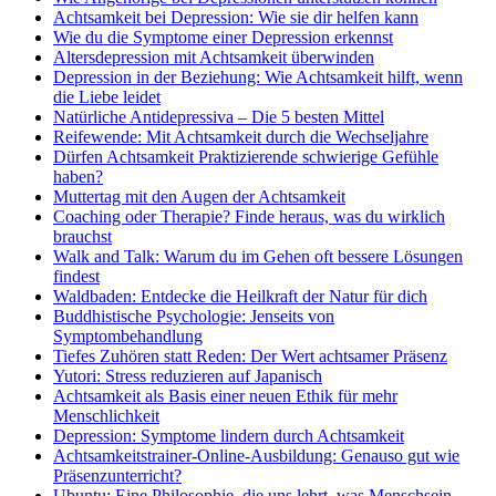
Achtsamkeit bei Depression: Wie sie dir helfen kann
Wie du die Symptome einer Depression erkennst
Altersdepression mit Achtsamkeit überwinden
Depression in der Beziehung: Wie Achtsamkeit hilft, wenn
die Liebe leidet
Natürliche Antidepressiva – Die 5 besten Mittel
Reifewende: Mit Achtsamkeit durch die Wechseljahre
Dürfen Achtsamkeit Praktizierende schwierige Gefühle
haben?
Muttertag mit den Augen der Achtsamkeit
Coaching oder Therapie? Finde heraus, was du wirklich
brauchst
Walk and Talk: Warum du im Gehen oft bessere Lösungen
findest
Waldbaden: Entdecke die Heilkraft der Natur für dich
Buddhistische Psychologie: Jenseits von
Symptombehandlung
Tiefes Zuhören statt Reden: Der Wert achtsamer Präsenz
Yutori: Stress reduzieren auf Japanisch
Achtsamkeit als Basis einer neuen Ethik für mehr
Menschlichkeit
Depression: Symptome lindern durch Achtsamkeit
Achtsamkeitstrainer-Online-Ausbildung: Genauso gut wie
Präsenzunterricht?
Ubuntu: Eine Philosophie, die uns lehrt, was Menschsein